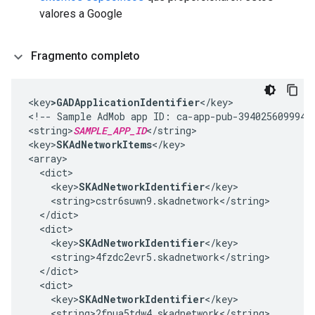
valores a Google
Fragmento completo
<key
>GADApplicationIdentifier
</key>

<!-- Sample AdMob app ID: ca-app-pub-39402560999425
<string>
SAMPLE_APP_ID
</string>

<key>
SKAdNetworkItems
</key>

<array>

  <dict>

    <key>
SKAdNetworkIdentifier
</key>

    <string>cstr6suwn9.skadnetwork</string>

  </dict>

  <dict>

    <key>
SKAdNetworkIdentifier
</key>

    <string>4fzdc2evr5.skadnetwork</string>

  </dict>

  <dict>

    <key>
SKAdNetworkIdentifier
</key>

    <string>2fnua5tdw4.skadnetwork</string>
