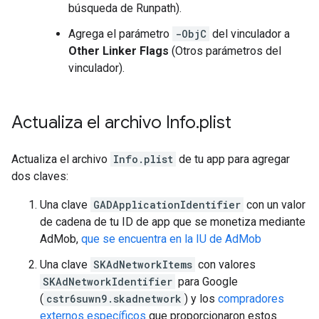
búsqueda de Runpath).
Agrega el parámetro
-ObjC
del vinculador a
Other Linker Flags
(Otros parámetros del
vinculador).
Actualiza el archivo Info
.
plist
Actualiza el archivo
Info.plist
de tu app para agregar
dos claves:
Una clave
GADApplicationIdentifier
con un valor
de cadena de tu ID de app que se monetiza mediante
AdMob,
que se encuentra en la IU de AdMob
Una clave
SKAdNetworkItems
con valores
SKAdNetworkIdentifier
para Google
(
cstr6suwn9.skadnetwork
) y los
compradores
externos específicos
que proporcionaron estos