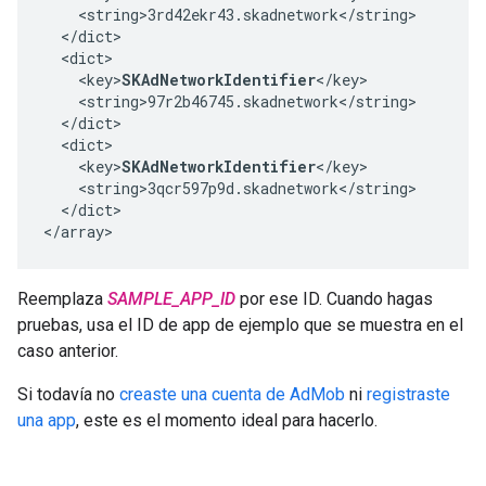
    <string>3rd42ekr43.skadnetwork</string>

  </dict>

  <dict>

    <key>
SKAdNetworkIdentifier
</key>

    <string>97r2b46745.skadnetwork</string>

  </dict>

  <dict>

    <key>
SKAdNetworkIdentifier
</key>

    <string>3qcr597p9d.skadnetwork</string>

  </dict>

</array>
Reemplaza
SAMPLE_APP_ID
por ese ID. Cuando hagas
pruebas, usa el ID de app de ejemplo que se muestra en el
caso anterior.
Si todavía no
creaste una cuenta de AdMob
ni
registraste
una app
, este es el momento ideal para hacerlo.