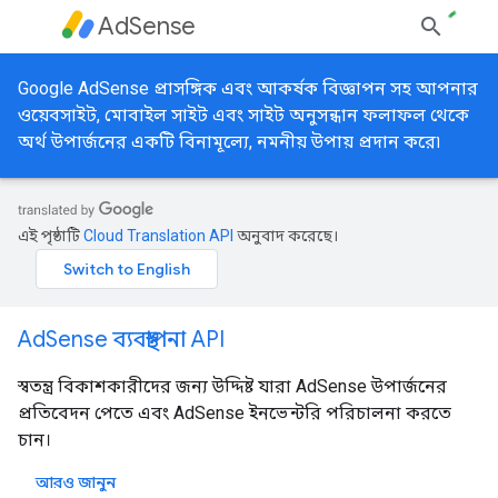
AdSense
Google AdSense প্রাসঙ্গিক এবং আকর্ষক বিজ্ঞাপন সহ আপনার
ওয়েবসাইট, মোবাইল সাইট এবং সাইট অনুসন্ধান ফলাফল থেকে
অর্থ উপার্জনের একটি বিনামূল্যে, নমনীয় উপায় প্রদান করে৷
এই পৃষ্ঠাটি
Cloud Translation API
অনুবাদ করেছে।
AdSense ব্যবস্থাপনা API
স্বতন্ত্র বিকাশকারীদের জন্য উদ্দিষ্ট যারা AdSense উপার্জনের
প্রতিবেদন পেতে এবং AdSense ইনভেন্টরি পরিচালনা করতে
চান।
আরও জানুন