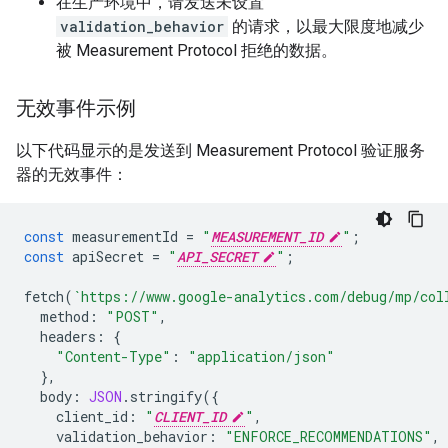
在生产环境中，请发送未设置
validation_behavior
的请求，以最大限度地减少
被 Measurement Protocol 拒绝的数据。
无效事件示例
以下代码显示的是发送到 Measurement Protocol 验证服务
器的无效事件：
const
measurementId
=
"
MEASUREMENT_ID
"
;
const
apiSecret
=
"
API_SECRET
"
;
fetch
(
`https://www.google-analytics.com/debug/mp/col
method
:
"POST"
,
headers
:
{
"Content-Type"
:
"application/json"
},
body
:
JSON
.
stringify
({
client_id
:
"
CLIENT_ID
"
,
validation_behavior
:
"ENFORCE_RECOMMENDATIONS"
,