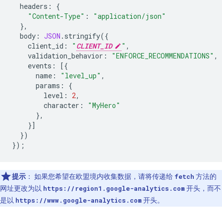
headers
:
{
"Content-Type"
:
"application/json"
},
body
:
JSON
.
stringify
({
client_id
:
"
CLIENT_ID
"
,
validation_behavior
:
"ENFORCE_RECOMMENDATIONS"
,
events
:
[{
name
:
"level_up"
,
params
:
{
level
:
2
,
character
:
"MyHero"
},
}]
})
});
提示
：
如果您希望在欧盟境内收集数据，请将传递给
fetch
方法的
网址更改为以
https://region1.google-analytics.com
开头，而不
是以
https://www.google-analytics.com
开头。