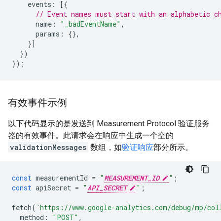
events
:
[{
// Event names must start with an alphabetic c
name
:
"_badEventName"
,
params
:
{},
}]
})
});
有效事件示例
以下代码显示的是发送到 Measurement Protocol 验证服务
器的有效事件。此请求会在响应中生成一个空的
validationMessages
数组，如
验证响应
部分所示。
const
measurementId
=
"
MEASUREMENT_ID
"
;
const
apiSecret
=
"
API_SECRET
"
;
fetch
(
`https://www.google-analytics.com/debug/mp/col
method
:
"POST"
,