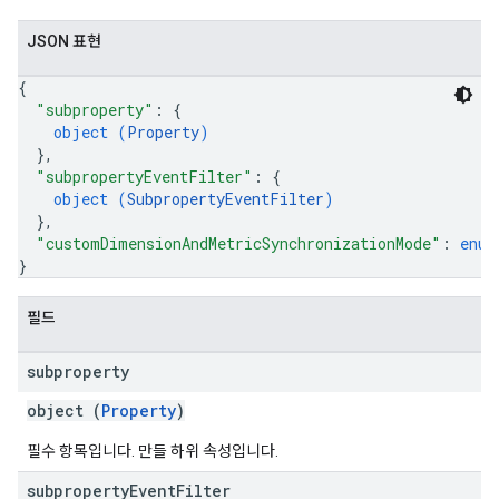
JSON 표현
{
"subproperty"
: 
{
object (
Property
)
}
,
"subpropertyEventFilter"
: 
{
object (
SubpropertyEventFilter
)
}
,
"customDimensionAndMetricSynchronizationMode"
: 
enum
}
필드
subproperty
object (
Property
)
필수 항목입니다. 만들 하위 속성입니다.
subproperty
Event
Filter