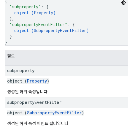
{
"subproperty"
: 
{
object (
Property
)
}
,
"subpropertyEventFilter"
: 
{
object (
SubpropertyEventFilter
)
}
}
필드
subproperty
object (
Property
)
생성된 하위 속성입니다.
subproperty
Event
Filter
object (
SubpropertyEventFilter
)
생성된 하위 속성 이벤트 필터입니다.