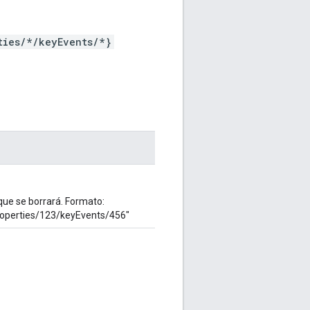
ties/*/keyEvents/*}
 que se borrará. Formato:
properties/123/keyEvents/456"