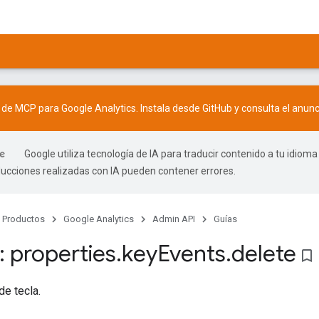
r de MCP para Google Analytics. Instala desde
GitHub
y consulta el
anunc
Google utiliza tecnología de IA para traducir contenido a tu idioma
ducciones realizadas con IA pueden contener errores.
Productos
Google Analytics
Admin API
Guías
 properties
.
key
Events
.
delete
bookmark_border
de tecla.