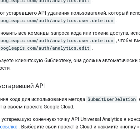
googleapis.com/auth/analytics.edit
.
 от устаревшего API удаления пользователей, который исп
googleapis.com/auth/analytics.user.deletion
.
бновить все команды запроса кода или токена доступа, и
googleapis.com/auth/analytics.user.deletion
, чтобы в
googleapis.com/auth/analytics.edit
.
ьзуете клиентскую библиотеку, она должна автоматическ
ости.
устаревший API
ния кода для использования метода
SubmitUserDeletion
 в своем проекте Google Cloud.
устаревшую конечную точку API Universal Analytics в конс
 ссылке
. Выберите свой проект в Cloud и нажмите кнопку
«