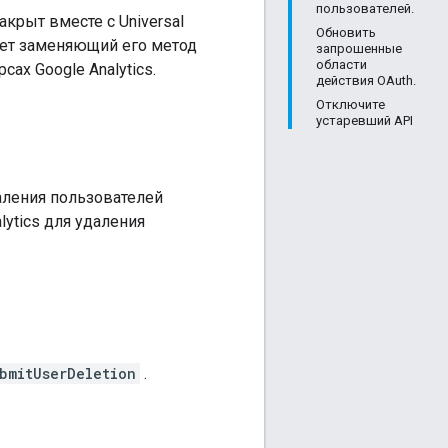
пользователей.
акрыт вместе с Universal
Обновить
вляет заменяющий его метод
запрошенные
области
ах Google Analytics.
действия OAuth.
Отключите
устаревший API
аления пользователей
lytics для удаления
bmitUserDeletion
.