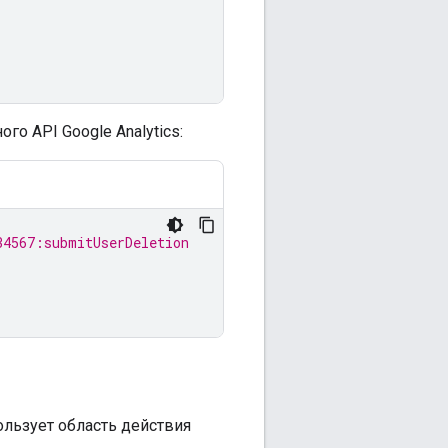
го API Google Analytics:
34567:submitUserDeletion
ользует область действия