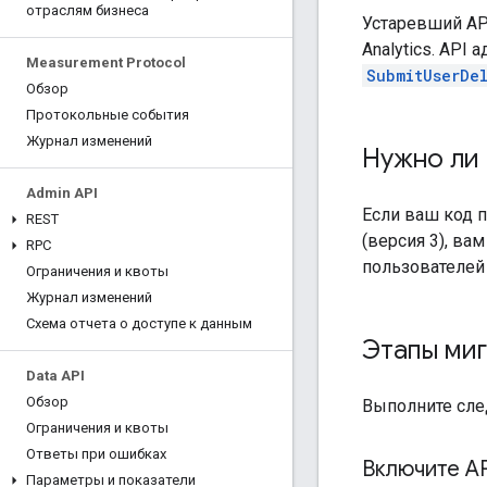
отраслям бизнеса
Устаревший API
Analytics. API
Measurement Protocol
SubmitUserDe
Обзор
Протокольные события
Журнал изменений
Нужно ли 
Admin API
Если ваш код 
REST
(версия 3), ва
RPC
пользователей 
Ограничения и квоты
Журнал изменений
Схема отчета о доступе к данным
Этапы ми
Data API
Обзор
Выполните сле
Ограничения и квоты
Ответы при ошибках
Включите AP
Параметры и показатели