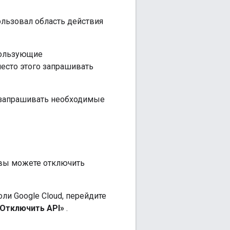
ользовал область действия
спользующие
место этого запрашивать
и запрашивать необходимые
вы можете отключить
оли Google Cloud, перейдите
Отключить API»
.