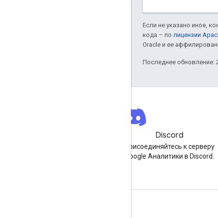
Если не указано иное, к
кода – по
лицензии Apac
Oracle и ее аффилирован
Последнее обновление: 2
Новости
Discord
Подпишитесь на рассылку
Присоединяйтесь к серверу
Google Аналитики для
Google Аналитики в Discord.
разработчиков.
Ресурсы