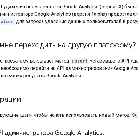
 удаления пользователей Google Analytics (версия 3) был з
 администратора Google Analytics (версия 1alpha) предоста
letion
для запроса удаления данных пользователей в ресурс
мне переходить на другую платформу?
по-прежнему вызывает метод
upsert
устаревшего API уд
м необходимо перейти на API администрирования Google Ana
из ваших ресурсов Google Analytics.
грации
дующие шаги, чтобы начать использовать новый метод
Su
I администратора Google Analytics
.