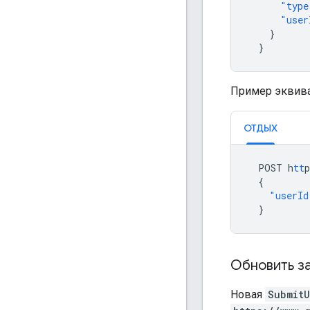
"type
"user
}
}
Пример эквива
ОТДЫХ
POST
h
tt
p
{
"userId
}
Обновить з
Новая
SubmitU