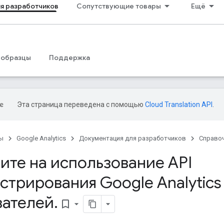
я разработчиков
Сопутствующие товары
Ещё
 образцы
Поддержка
Эта страница переведена с помощью
Cloud Translation API
.
ы
Google Analytics
Документация для разработчиков
Справо
ите на использование API
трирования Google Analytics
вателей
.
bookmark_border