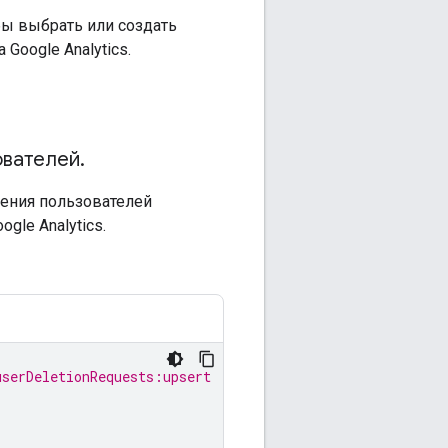
бы выбрать или создать
Google Analytics.
ователей
.
ения пользователей
gle Analytics.
userDeletionRequests:upsert