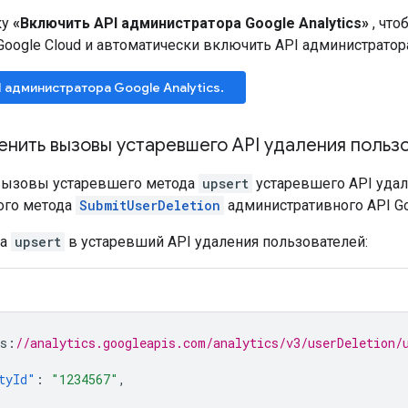
ку
«Включить API администратора Google Analytics»
, что
oogle Cloud и автоматически включить API администратора 
 администратора Google Analytics.
енить вызовы устаревшего API удаления польз
вызовы устаревшего метода
upsert
устаревшего API удал
ого метода
SubmitUserDeletion
административного API Goo
са
upsert
в устаревший API удаления пользователей:
s
:
//analytics.googleapis.com/analytics/v3/userDeletion/
tyId"
:
"1234567"
,