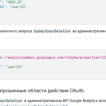
"
:
"USER_ID"
,
Id"
:
"user123"
лентного запроса
SubmitUserDeletion
из административно
s
:
//analyticsadmin.googleapis.com/v1alpha/properties/12
"
:
"user123"
апрошенные области действия OAuth
.
serDeletion
в административном API Google Analytics исп