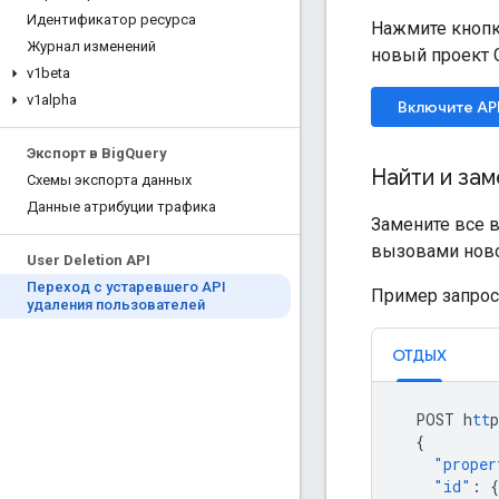
Идентификатор ресурса
Нажмите кноп
Журнал изменений
новый проект G
v1beta
v1alpha
Включите API
Экспорт в Big
Query
Найти и зам
Схемы экспорта данных
Данные атрибуции трафика
Замените все 
вызовами нов
User Deletion API
Переход с устаревшего API
Пример запро
удаления пользователей
ОТДЫХ
POST
h
tt
p
{
"proper
"id"
:
{