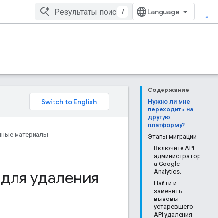
/
Содержание
Нужно ли мне
переходить на
другую
платформу?
чные материалы
Этапы миграции
Включите API
администратор
а Google
 для удаления
Analytics.
Найти и
заменить
вызовы
устаревшего
API удаления