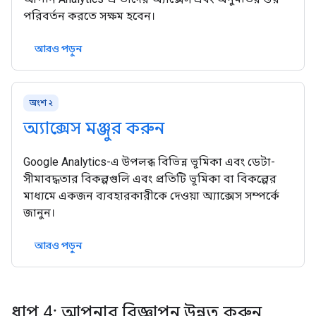
পরিবর্তন করতে সক্ষম হবেন।
আরও পড়ুন
অংশ ২
অ্যাক্সেস মঞ্জুর করুন
Google Analytics-এ উপলব্ধ বিভিন্ন ভূমিকা এবং ডেটা-
সীমাবদ্ধতার বিকল্পগুলি এবং প্রতিটি ভূমিকা বা বিকল্পের
মাধ্যমে একজন ব্যবহারকারীকে দেওয়া অ্যাক্সেস সম্পর্কে
জানুন।
আরও পড়ুন
ধাপ 4: আপনার বিজ্ঞাপন উন্নত করুন