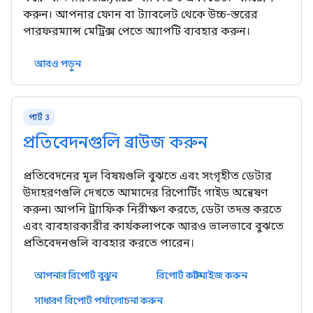
করুন। আপনার ফোন বা ট্যাবলেট থেকে উচ্চ-স্তরের
পারফরম্যান্স মেট্রিক্স পেতে অ্যাপটি ব্যবহার করুন।
আরও পড়ুন
পার্ট 3
প্রতিবেদনগুলি ব্রাউজ করুন
প্রতিবেদনের মূল বিষয়গুলি বুঝতে এবং সংগৃহীত ডেটার
উদাহরণগুলি দেখতে আমাদের রিপোর্টিং গাইড অন্বেষণ
করুন৷ আপনি ট্র্যাফিক নিরীক্ষণ করতে, ডেটা তদন্ত করতে
এবং ব্যবহারকারীর কার্যকলাপকে আরও ভালভাবে বুঝতে
প্রতিবেদনগুলি ব্যবহার করতে পারেন।
আপনার রিপোর্ট বুঝুন
রিপোর্ট কাস্টমাইজ করুন
সাধারণ রিপোর্ট পর্যালোচনা করুন