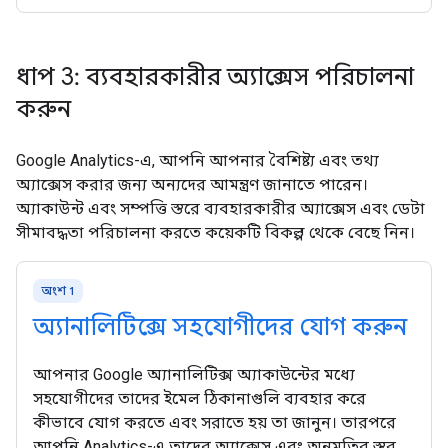
ধাপ 3: ব্যবহারকারীর অ্যাক্সেস পরিচালনা
করুন
Google Analytics-এ, আপনি আপনার বৈশিষ্ট্য এবং তথ্য
অ্যাক্সেস করার জন্য অন্যদের আমন্ত্রণ জানাতে পারেন।
অ্যাকাউন্ট এবং সম্পত্তি স্তরে ব্যবহারকারীর অ্যাক্সেস এবং ডেটা
সীমাবদ্ধতা পরিচালনা করতে কয়েকটি বিকল্প থেকে বেছে নিন।
অংশ 1
অ্যানালিটিক্সে সহযোগীদের যোগ করুন
আপনার Google অ্যানালিটিক্স অ্যাকাউন্টের মধ্যে
সহযোগীদের তাদের ইমেল ঠিকানাগুলি ব্যবহার করে
কীভাবে যোগ করতে এবং সরাতে হয় তা জানুন। তারপরে
আপনি Analytics-এ তাদের অ্যাক্সেস এবং অনুমতির স্তর