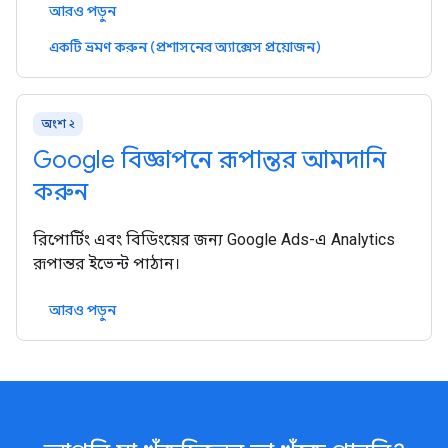
আরও পড়ুন
একটি ভ্রমণ করুন (প্রশাসনের অ্যাক্সেস প্রয়োজন)
অংশ ২
Google বিজ্ঞাপনে রূপান্তর আমদানি
করুন
রিপোর্টিং এবং বিডিংয়ের জন্য Google Ads-এ Analytics
রূপান্তর ইভেন্ট পাঠান।
আরও পড়ুন