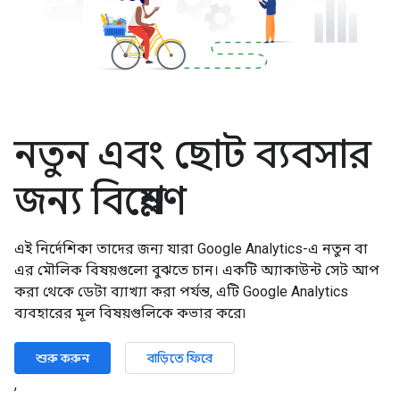
নতুন এবং ছোট ব্যবসার
জন্য বিশ্লেষণ
এই নির্দেশিকা তাদের জন্য যারা Google Analytics-এ নতুন বা
এর মৌলিক বিষয়গুলো বুঝতে চান। একটি অ্যাকাউন্ট সেট আপ
করা থেকে ডেটা ব্যাখ্যা করা পর্যন্ত, এটি Google Analytics
ব্যবহারের মূল বিষয়গুলিকে কভার করে৷
শুরু করুন
বাড়িতে ফিরে
,