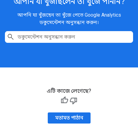
আপনি যা খুঁজছিলেন তা খুঁজে পাননি?
আপনি যা খুঁজছেন তা খুঁজে পেতে Google Analytics
ডকুমেন্টেশন অনুসন্ধান করুন।
এটি কাজে লেগেছে?
মতামত পাঠান