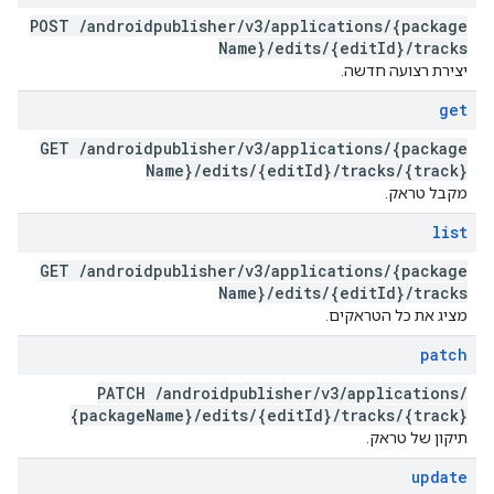
POST
/
androidpublisher
/
v3
/
applications
/
{package
Name}
/
edits
/
{edit
Id}
/
tracks
יצירת רצועה חדשה.
get
GET
/
androidpublisher
/
v3
/
applications
/
{package
Name}
/
edits
/
{edit
Id}
/
tracks
/
{track}
מקבל טראק.
list
GET
/
androidpublisher
/
v3
/
applications
/
{package
Name}
/
edits
/
{edit
Id}
/
tracks
מציג את כל הטראקים.
patch
PATCH
/
androidpublisher
/
v3
/
applications
/
{package
Name}
/
edits
/
{edit
Id}
/
tracks
/
{track}
תיקון של טראק.
update