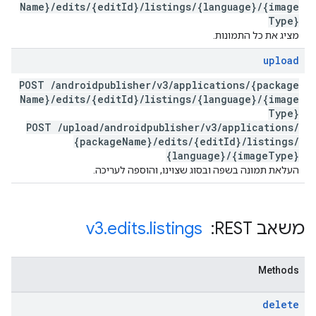
Name}
/
edits
/
{edit
Id}
/
listings
/
{language}
/
{image
Type}
מציג את כל התמונות.
upload
POST
/
androidpublisher
/
v3
/
applications
/
{package
Name}
/
edits
/
{edit
Id}
/
listings
/
{language}
/
{image
Type}
POST
/
upload
/
androidpublisher
/
v3
/
applications
/
{package
Name}
/
edits
/
{edit
Id}
/
listings
/
{language}
/
{image
Type}
העלאת תמונה בשפה ובסוג שצוינו, והוספה לעריכה.
משאב REST: ‏
listings
.
edits
.
v3
Methods
delete