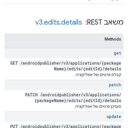
משאב REST: ‏
details
.
edits
.
v3
Methods
get
GET
/
androidpublisher
/
v3
/
applications
/
{package
Name}
/
edits
/
{edit
Id}
/
details
קבלת פרטים של אפליקציה.
patch
PATCH
/
androidpublisher
/
v3
/
applications
/
{package
Name}
/
edits
/
{edit
Id}
/
details
מעדכן פרטים של אפליקציה.
update
PUT
/
androidpublisher
/
v3
/
applications
/
{package