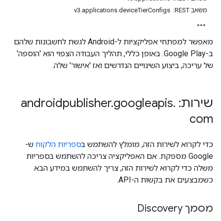
משאב REST: ‏ v3.applications.deviceTierConfigs
מאפשר למפתחי אפליקציות ל-Android לגשת לחשבונות שלהם
ב-Google Play. באופן כללי, תהליך העבודה הצפוי הוא 'הוספה'
של עריכה, ביצוע השינויים הנדרשים ואז 'אישור' שלה.
שירות: androidpublisher
.
googleapis
.
com
mon
כדי לקרוא לשירות הזה, מומלץ להשתמש ב
ספריות הלקוח
ש-
monetizati
Google מספקת. אם האפליקציה צריכה להשתמש בספריות
משלה כדי לקרוא לשירות הזה, צריך להשתמש במידע הבא
כשמבצעים את בקשות ה-API.
מסמך Discovery