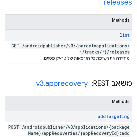
releases
Methods
list
GET
/
androidpublisher
/
v3
/
{parent=applications
/
*
/
tracks
/
*}
/
releases
מחזירה את רשימת כל הגרסאות של טראק מסוים.
משאב REST: ‏
apprecovery
.
v3
Methods
add
Targeting
POST
/
androidpublisher
/
v3
/
applications
/
{package
Name}
/
app
Recoveries
/
{app
Recovery
Id}:add