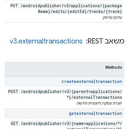
PUT
/
androidpublisher
/
v3
/
applications
/
{package
Name}
/
edits
/
{edit
Id}
/
tracks
/
{track}
עדכון טראק.
משאב REST: ‏
externaltransactions
.
v3
Methods
createexternaltransaction
POST
/
androidpublisher
/
v3
/
{parent=applications
/
*}
/
external
Transactions
יוצרת עסקה חיצונית חדשה.
getexternaltransaction
GET
/
androidpublisher
/
v3
/
{name=applications
/
*
/