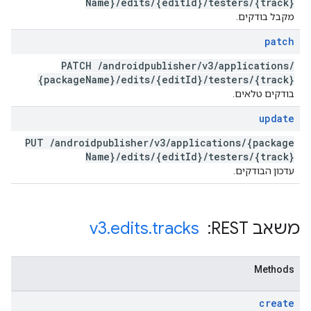
Name}
/
edits
/
{edit
Id}
/
testers
/
{track}
מקבל בודקים.
patch
PATCH
/
androidpublisher
/
v3
/
applications
/
{package
Name}
/
edits
/
{edit
Id}
/
testers
/
{track}
בודקים טלאים.
update
PUT
/
androidpublisher
/
v3
/
applications
/
{package
Name}
/
edits
/
{edit
Id}
/
testers
/
{track}
עדכון הבודקים.
משאב REST: ‏
tracks
.
edits
.
v3
Methods
create