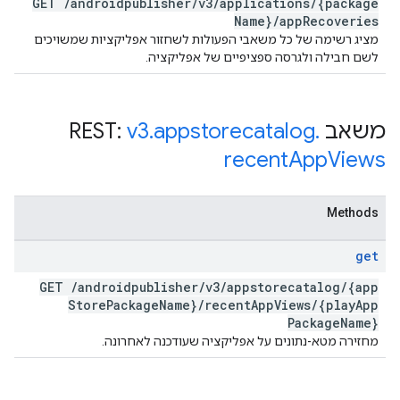
GET
/
androidpublisher
/
v3
/
applications
/
{package
Name}
/
app
Recoveries
מציג רשימה של כל משאבי הפעולות לשחזור אפליקציות שמשויכים
לשם חבילה ולגרסה ספציפיים של אפליקציה.
משאב REST:
.
appstorecatalog
.
v3
recent
App
Views
Methods
get
GET
/
androidpublisher
/
v3
/
appstorecatalog
/
{app
Store
Package
Name}
/
recent
App
Views
/
{play
App
Package
Name}
מחזירה מטא-נתונים על אפליקציה שעודכנה לאחרונה.