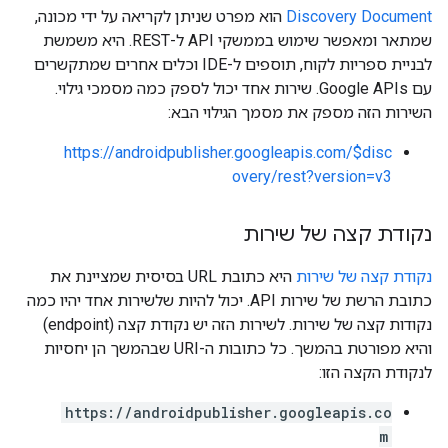
Discovery Document
הוא מפרט שניתן לקריאה על ידי מכונה,
שמתאר ומאפשר שימוש בממשקי API ל-REST. היא משמשת
לבניית ספריות לקוח, תוספים ל-IDE וכלים אחרים שמתקשרים
עם Google APIs. שירות אחד יכול לספק כמה מסמכי גילוי.
השירות הזה מספק את מסמך הגילוי הבא:
https://androidpublisher.googleapis.com/$disc
overy/rest?version=v3
נקודת קצה של שירות
נקודת קצה של שירות
היא כתובת URL בסיסית שמציינת את
כתובת הרשת של שירות API. יכול להיות שלשירות אחד יהיו כמה
נקודות קצה של שירות. לשירות הזה יש נקודת קצה (endpoint)
והיא מפורטת בהמשך. כל כתובות ה-URI שבהמשך הן יחסיות
לנקודת הקצה הזו:
https://androidpublisher.googleapis.co
m