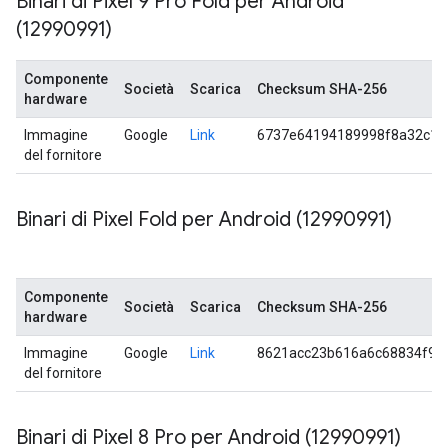
Binari di Pixel 9 Pro Fold per Android
(12990991)
Componente
Società
Scarica
Checksum SHA-256
hardware
Immagine
Google
Link
6737e64194189998f8a32c16
del fornitore
Binari di Pixel Fold per Android (12990991)
Componente
Società
Scarica
Checksum SHA-256
hardware
Immagine
Google
Link
8621acc23b616a6c68834f9c
del fornitore
Binari di Pixel 8 Pro per Android (12990991)