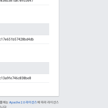
b83eb381d878933647
c17e651b57428bd4db
c13a9fe746c838be8
샘플에는
Apache 2.0 라이선스
에 따라 라이선스
입니다.