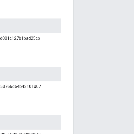
6d001c127b1bad25cb
453766d64b43101d07