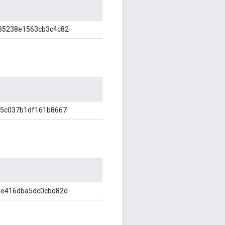
35238e1563cb3c4c82
95c037b1df161b8667
3e416dba5dc0cbd82d