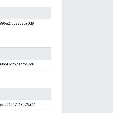
6896a2cd58868590d8
d6be43c2670225e3e0
ec5e06047d18a76a77