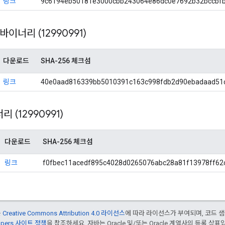
링크
9c6194eb50181e3000cbb243064e86dc0e7692b32bccbf
t 바이너리 (12990991)
다운로드
SHA-256 체크섬
링크
40e0aad816339bb5010391c163c998fdb2d90ebadaad51
너리 (12990991)
다운로드
SHA-256 체크섬
링크
f0fbec11acedf895c4028d0265076abc28a81f13978ff62
는
Creative Commons Attribution 4.0 라이선스
에 따라 라이선스가 부여되며, 코드 
lopers 사이트 정책
을 참조하세요. 자바는 Oracle 및/또는 Oracle 계열사의 등록 상표