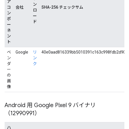
ア
ン
コ
会社
SHA-256 チェックサム
ロ
ン
ー
ポ
ド
ー
ネ
ン
ト
ベ
Google
リ
40e0aad816339bb5010391c163c998fdb2d90e
ン
ン
ダ
ク
ー
の
画
像
Android 用 Google Pixel 9 バイナリ
（12990991）
ハ