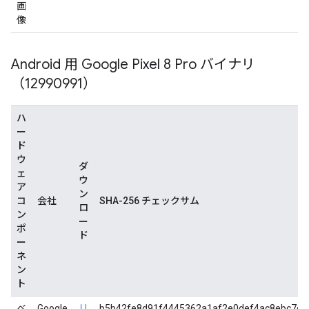
画
像
Android 用 Google Pixel 8 Pro バイナリ
（12990991）
ハ
ー
ド
ウ
ダ
ェ
ウ
ア
ン
コ
会社
SHA-256 チェックサム
ロ
ン
ー
ポ
ド
ー
ネ
ン
ト
ベ
Google
リ
b5b42fe8d91f4445362a1af2e0def4ac8ebc7d