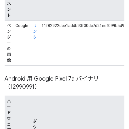
ネ
ン
ト
ベ
Google
リ
11f82922dce1addb90f00dc7d21eef099b5d9be
ン
ン
ダ
ク
ー
の
画
像
Android 用 Google Pixel 7a バイナリ
（12990991）
ハ
ー
ド
ウ
ダ
ェ
ウ