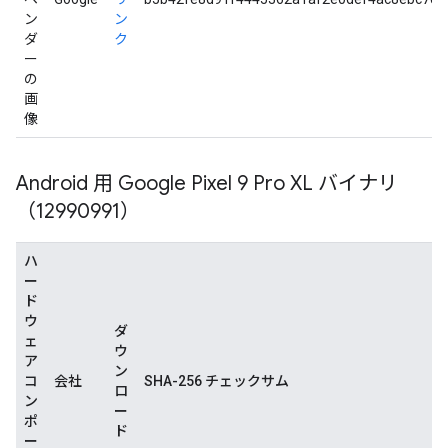
ン
ン
ダ
ク
ー
の
画
像
Android 用 Google Pixel 9 Pro XL バイナリ
（12990991）
ハ
ー
ド
ウ
ダ
ェ
ウ
ア
ン
コ
会社
SHA-256 チェックサム
ロ
ン
ー
ポ
ド
ー