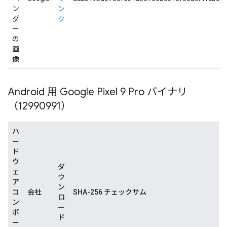
ン
ン
ダ
ク
ー
の
画
像
Android 用 Google Pixel 9 Pro バイナリ
（12990991）
ハ
ー
ド
ウ
ダ
ェ
ウ
ア
ン
コ
会社
SHA-256 チェックサム
ロ
ン
ー
ポ
ド
ー