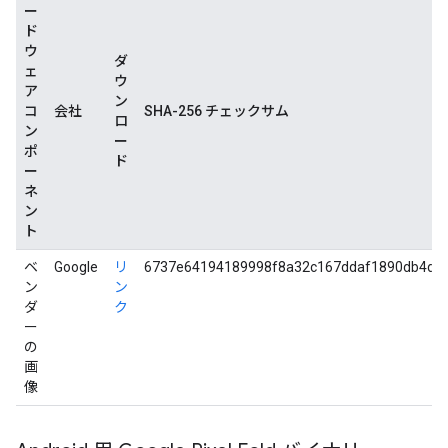
ー
ド
ウ
ダ
ェ
ウ
ア
ン
コ
会社
SHA-256 チェックサム
ロ
ン
ー
ポ
ド
ー
ネ
ン
ト
ベ
Google
リ
6737e64194189998f8a32c167ddaf1890db4d6
ン
ン
ダ
ク
ー
の
画
像