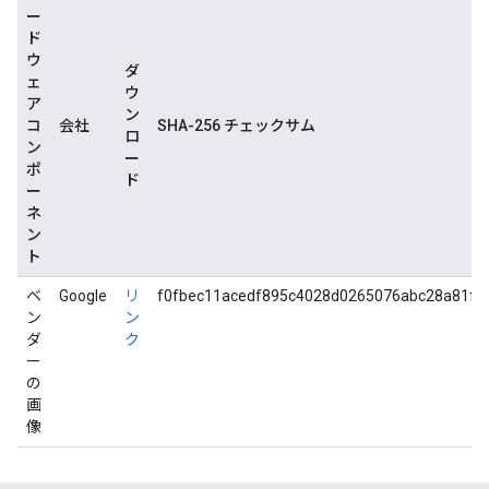
ー
ド
ウ
ダ
ェ
ウ
ア
ン
コ
会社
SHA-256 チェックサム
ロ
ン
ー
ポ
ド
ー
ネ
ン
ト
ベ
Google
リ
f0fbec11acedf895c4028d0265076abc28a81f1
ン
ン
ダ
ク
ー
の
画
像