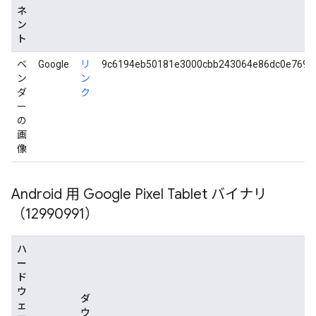
ネ
ン
ト
ベ
Google
リ
9c6194eb50181e3000cbb243064e86dc0e7692
ン
ン
ダ
ク
ー
の
画
像
Android 用 Google Pixel Tablet バイナリ
（12990991）
ハ
ー
ド
ウ
ダ
ェ
ウ