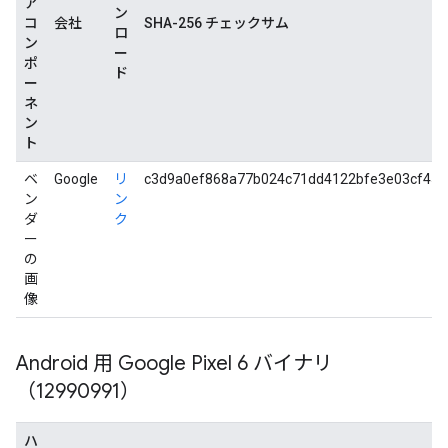
ア
ン
コ
会社
SHA-256 チェックサム
ロ
ン
ー
ポ
ド
ー
ネ
ン
ト
ベ
Google
リ
c3d9a0ef868a77b024c71dd4122bfe3e03cf45
ン
ン
ダ
ク
ー
の
画
像
Android 用 Google Pixel 6 バイナリ
（12990991）
ハ