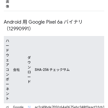
画
像
Android 用 Google Pixel 6a バイナリ
（12990991）
ハ
ー
ド
ウ
ダ
ェ
ウ
ア
ン
コ
会社
SHA-256 チェックサム
ロ
ン
ー
ポ
ド
ー
ネ
ン
ト
ベ
Google
リ
ac2c49bde705fc64a0675ebc348f0eacf1fcb3e