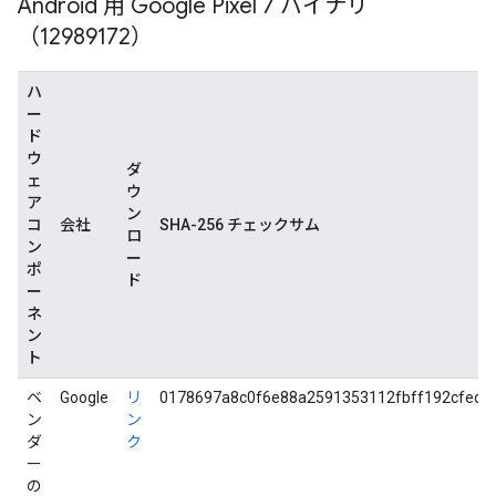
Android 用 Google Pixel 7 バイナリ
（12989172）
ハ
ー
ド
ウ
ダ
ェ
ウ
ア
ン
コ
会社
SHA-256 チェックサム
ロ
ン
ー
ポ
ド
ー
ネ
ン
ト
ベ
Google
リ
0178697a8c0f6e88a2591353112fbff192cfed7
ン
ン
ダ
ク
ー
の