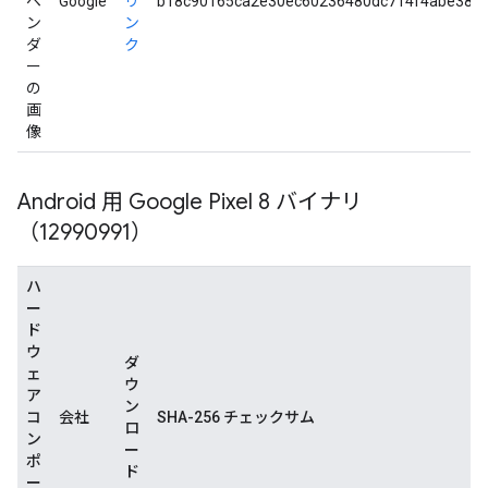
ベ
Google
リ
b18c90165ca2e30ec60236480dc714f4abe385
ン
ン
ダ
ク
ー
の
画
像
Android 用 Google Pixel 8 バイナリ
（12990991）
ハ
ー
ド
ウ
ダ
ェ
ウ
ア
ン
コ
会社
SHA-256 チェックサム
ロ
ン
ー
ポ
ド
ー