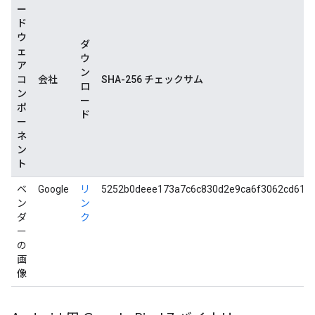
ー
ド
ウ
ダ
ェ
ウ
ア
ン
コ
会社
SHA-256 チェックサム
ロ
ン
ー
ポ
ド
ー
ネ
ン
ト
ベ
Google
リ
5252b0deee173a7c6c830d2e9ca6f3062cd618
ン
ン
ダ
ク
ー
の
画
像