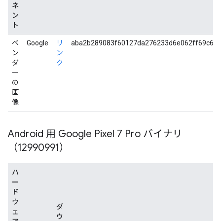
ネ
ン
ト
ベ
Google
リ
aba2b289083f60127da276233d6e062ff69c64
ン
ン
ダ
ク
ー
の
画
像
Android 用 Google Pixel 7 Pro バイナリ
（12990991）
ハ
ー
ド
ウ
ダ
ェ
ウ