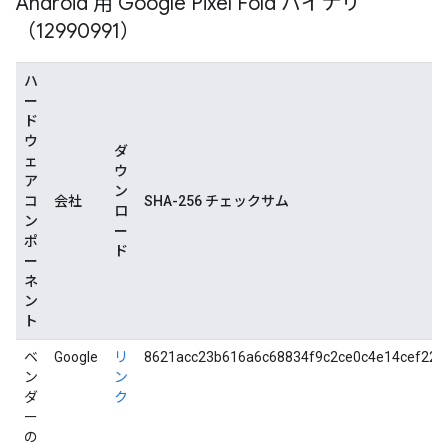
Android 用 Google Pixel Fold バイナリ
（12990991）
ハ
ー
ド
ウ
ダ
ェ
ウ
ア
ン
コ
会社
SHA-256 チェックサム
ロ
ン
ー
ポ
ド
ー
ネ
ン
ト
ベ
Google
リ
8621acc23b616a6c68834f9c2ce0c4e14cef22c
ン
ン
ダ
ク
ー
の