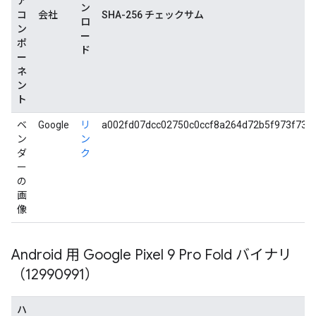
ア
ン
コ
会社
SHA-256 チェックサム
ロ
ン
ー
ポ
ド
ー
ネ
ン
ト
ベ
Google
リ
a002fd07dcc02750c0ccf8a264d72b5f973f733
ン
ン
ダ
ク
ー
の
画
像
Android 用 Google Pixel 9 Pro Fold バイナリ
（12990991）
ハ