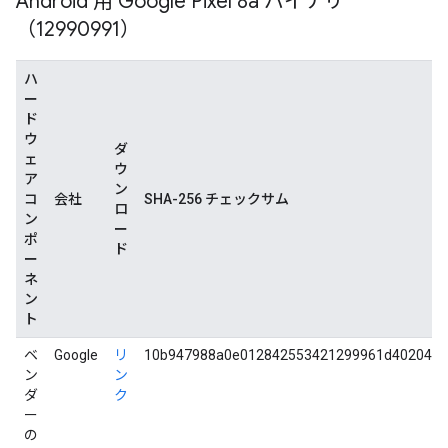
Android 用 Google Pixel 8a バイナリ
（12990991）
ハ
ー
ド
ウ
ダ
ェ
ウ
ア
ン
コ
会社
SHA-256 チェックサム
ロ
ン
ー
ポ
ド
ー
ネ
ン
ト
ベ
Google
リ
10b947988a0e012842553421299961d40204f0
ン
ン
ダ
ク
ー
の