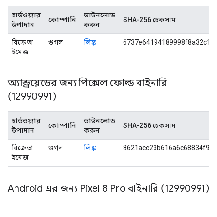
হার্ডওয়্যার
ডাউনলোড
কোম্পানি
SHA-256 চেকসাম
উপাদান
করুন
বিক্রেতা
গুগল
লিঙ্ক
6737e64194189998f8a32c16
ইমেজ
অ্যান্ড্রয়েডের জন্য পিক্সেল ফোল্ড বাইনারি
(12990991)
হার্ডওয়্যার
ডাউনলোড
কোম্পানি
SHA-256 চেকসাম
উপাদান
করুন
বিক্রেতা
গুগল
লিঙ্ক
8621acc23b616a6c68834f9c
ইমেজ
Android এর জন্য Pixel 8 Pro বাইনারি (12990991)