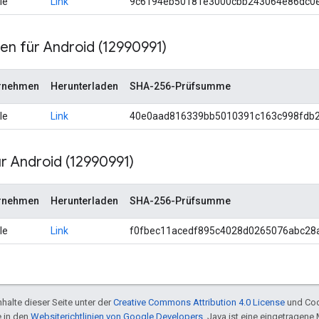
le
Link
9c6194eb50181e3000cbb243064e86dc0
ien für Android (12990991)
rnehmen
Herunterladen
SHA-256-Prüfsumme
le
Link
40e0aad816339bb5010391c163c998fdb
ür Android (12990991)
rnehmen
Herunterladen
SHA-256-Prüfsumme
le
Link
f0fbec11acedf895c4028d0265076abc28
halte dieser Seite unter der
Creative Commons Attribution 4.0 License
und Cod
e in den
Websiterichtlinien von Google Developers
. Java ist eine eingetragen