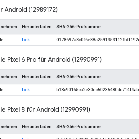
ür Android (12989172)
rnehmen
Herunterladen
SHA-256-Prüfsumme
le
Link
0178697a8c0f6e88a2591353112fbff192
e Pixel 6 Pro für Android (12990991)
rnehmen
Herunterladen
SHA-256-Prüfsumme
le
Link
b18c90165ca2e30ec60236480dc714f4a
e Pixel 8 für Android (12990991)
rnehmen
Herunterladen
SHA-256-Prüfsumme