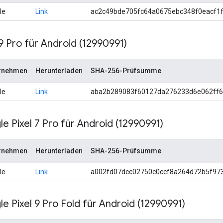
le
Link
ac2c49bde705fc64a0675ebc348f0eacf1
 9 Pro für Android (12990991)
rnehmen
Herunterladen
SHA-256-Prüfsumme
le
Link
aba2b289083f60127da276233d6e062ff6
e Pixel 7 Pro für Android (12990991)
rnehmen
Herunterladen
SHA-256-Prüfsumme
le
Link
a002fd07dcc02750c0ccf8a264d72b5f97
e Pixel 9 Pro Fold für Android (12990991)