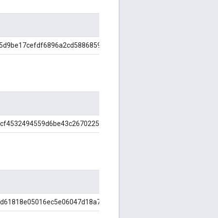
5d9be17cefdf6896a2cd58868590d8
3cf4532494559d6be43c2670225e3e0
cd61818e05016ec5e06047d18a76a77