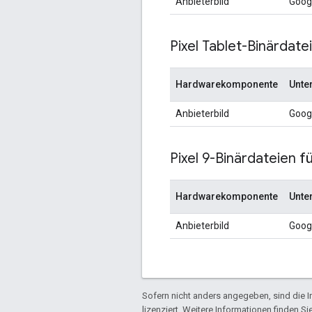
Anbieterbild
Goog
Pixel Tablet-Binärdate
Hardwarekomponente
Unte
Anbieterbild
Goog
Pixel 9-Binärdateien f
Hardwarekomponente
Unte
Anbieterbild
Goog
Sofern nicht anders angegeben, sind die In
lizenziert. Weitere Informationen finden Si