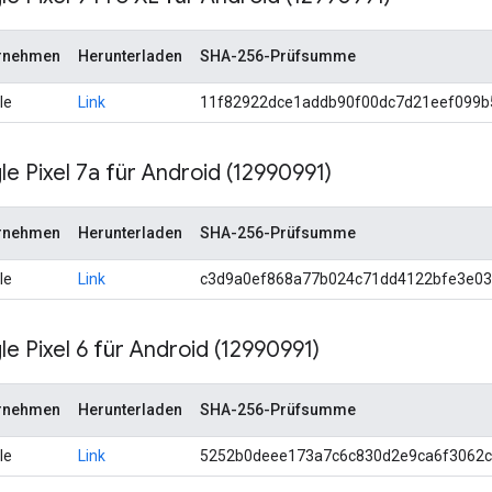
rnehmen
Herunterladen
SHA-256-Prüfsumme
le
Link
11f82922dce1addb90f00dc7d21eef099b
e Pixel 7a für Android (12990991)
rnehmen
Herunterladen
SHA-256-Prüfsumme
le
Link
c3d9a0ef868a77b024c71dd4122bfe3e0
e Pixel 6 für Android (12990991)
rnehmen
Herunterladen
SHA-256-Prüfsumme
le
Link
5252b0deee173a7c6c830d2e9ca6f3062