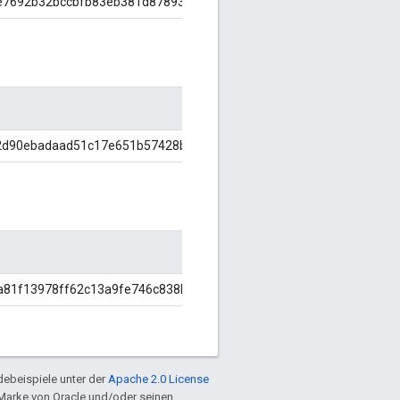
e7692b32bccbfb83eb381d878933647
2d90ebadaad51c17e651b57428bd4db
a81f13978ff62c13a9fe746c838be8
ebeispiele unter der
Apache 2.0 License
e Marke von Oracle und/oder seinen