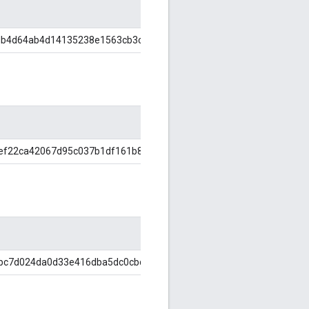
db4d64ab4d14135238e1563cb3c4c82
ef22ca42067d95c037b1df161b8667
bc7d024da0d33e416dba5dc0cbd82d