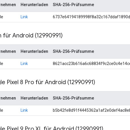
rnehmen
Herunterladen
SHA-256-Prüfsumme
le
Link
6737e64194189998f8a32c167ddaf1890
n für Android (12990991)
rnehmen
Herunterladen
SHA-256-Prüfsumme
le
Link
8621acc23b616a6c68834f9c2ce0c4e14c
e Pixel 8 Pro für Android (12990991)
rnehmen
Herunterladen
SHA-256-Prüfsumme
le
Link
b5b42fe8d91f4445362a1af2e0def4ac8e
e Pixel 9 Pro XL für Android (12990991)