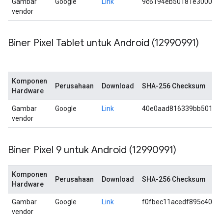
Gambar
Google
Link
9c6194eb50181e3000cb
vendor
Biner Pixel Tablet untuk Android (12990991)
Komponen
Perusahaan
Download
SHA-256 Checksum
Hardware
Gambar
Google
Link
40e0aad816339bb50103
vendor
Biner Pixel 9 untuk Android (12990991)
Komponen
Perusahaan
Download
SHA-256 Checksum
Hardware
Gambar
Google
Link
f0fbec11acedf895c402
vendor