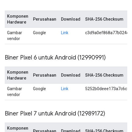
Komponen
Perusahaan
Download
SHA-256 Checksum
Hardware
Gambar
Google
Link
c3d9a0ef868a77b024c7
vendor
Biner Pixel 6 untuk Android (12990991)
Komponen
Perusahaan
Download
SHA-256 Checksum
Hardware
Gambar
Google
Link
5252b0deee173a7c6c83
vendor
Biner Pixel 7 untuk Android (12989172)
Komponen
Perusahaan
Download
SHA-256 Checksum