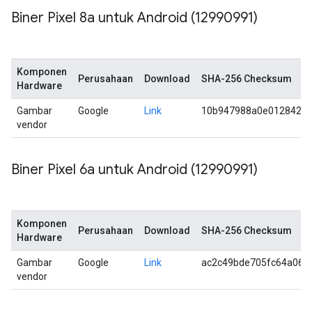
Biner Pixel 8a untuk Android (12990991)
Komponen
Perusahaan
Download
SHA-256 Checksum
Hardware
Gambar
Google
Link
10b947988a0e0128425
vendor
Biner Pixel 6a untuk Android (12990991)
Komponen
Perusahaan
Download
SHA-256 Checksum
Hardware
Gambar
Google
Link
ac2c49bde705fc64a067
vendor