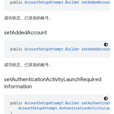
public 
AccountSetupAttempt.Builder
setAddedAccount
成功状态。已添加的账号。
set
Added
Account
public 
AccountSetupAttempt.Builder
setAddedAccount
成功状态。已添加的账号。
set
Authentication
Activity
Launch
Required
Information
public 
AccountSetupAttempt.Builder
setAuthenticati
AccountSetupAttempt.AuthenticationActivityLaun
)