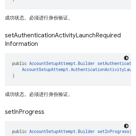
成功状态。必须进行身份验证。
set
Authentication
Activity
Launch
Required
Information
public 
AccountSetupAttempt.Builder
setAuthenticati
AccountSetupAttempt.AuthenticationActivityLaun
)
成功状态。必须进行身份验证。
set
In
Progress
public 
AccountSetupAttempt.Builder
setInProgress
(
A