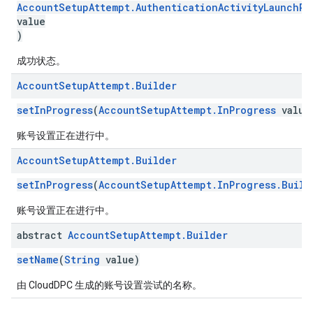
AccountSetupAttempt.AuthenticationActivityLaunchRe
value
)
成功状态。
Account
Setup
Attempt
.
Builder
setInProgress
(
AccountSetupAttempt.InProgress
value
账号设置正在进行中。
Account
Setup
Attempt
.
Builder
setInProgress
(
AccountSetupAttempt.InProgress.Build
账号设置正在进行中。
abstract
Account
Setup
Attempt
.
Builder
setName
(
String
value)
由 CloudDPC 生成的账号设置尝试的名称。