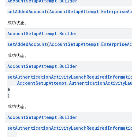
Account
Setup
Attempt
.
Builder
setAddedAccount
(
AccountSetupAttempt.EnterpriseAcc
成功状态。
Account
Setup
Attempt
.
Builder
setAddedAccount
(
AccountSetupAttempt.EnterpriseAcc
成功状态。
Account
Setup
Attempt
.
Builder
setAuthenticationActivityLaunchRequiredInformation
AccountSetupAttempt.AuthenticationActivityLaun
e
)
成功状态。
Account
Setup
Attempt
.
Builder
setAuthenticationActivityLaunchRequiredInformation