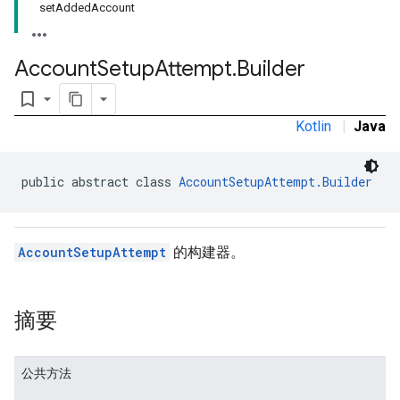
setAddedAccount
Account
Setup
Attempt
.
Builder
bookmark_border
Kotlin
|
Java
public abstract class 
AccountSetupAttempt.Builder
AccountSetupAttempt
的构建器。
摘要
公共方法