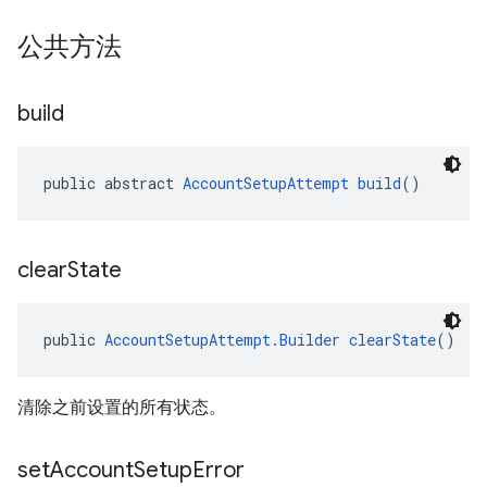
公共方法
build
public abstract 
AccountSetupAttempt
build
()
clear
State
public 
AccountSetupAttempt.Builder
clearState
()
清除之前设置的所有状态。
set
Account
Setup
Error