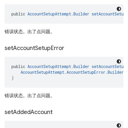
public 
AccountSetupAttempt.Builder
setAccountSetup
错误状态。出了点问题。
set
Account
Setup
Error
public 
AccountSetupAttempt.Builder
setAccountSetup
AccountSetupAttempt.AccountSetupError.Builder
 
)
错误状态。出了点问题。
set
Added
Account