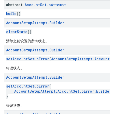
abstract
Account
Setup
Attempt
roles
build
()
roles.model
ommands
Account
Setup
Attempt
.
Builder
ommands.model
clearState
()
mmon.exceptions
ommon.model
清除之前设置的所有状态。
tomapp.provider
Account
Setup
Attempt
.
Builder
ice
ice.model
setAccountSetupError
(
AccountSetupAttempt.AccountSe
migration
错误状态。
migration.model
ironment
Account
Setup
Attempt
.
Builder
ronment.exception
setAccountSetupError
(
ironment.model
AccountSetupAttempt.AccountSetupError.Builder
v
ication
)
msystemupdate
错误状态。
msystemupdate.model