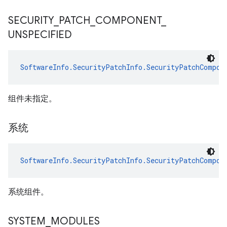
SECURITY
_
PATCH
_
COMPONENT
_
UNSPECIFIED
SoftwareInfo.SecurityPatchInfo.SecurityPatchCompon
组件未指定。
系统
SoftwareInfo.SecurityPatchInfo.SecurityPatchCompon
系统组件。
SYSTEM
_
MODULES