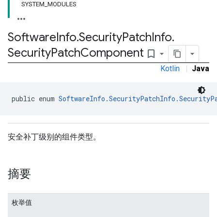
SYSTEM_MODULES
Software
Info
.
Security
Patch
Info
.
Security
Patch
Component
bookmark_border
Kotlin
|
Java
public enum 
SoftwareInfo.SecurityPatchInfo.SecurityP
安全补丁级别的组件类型。
摘要
枚举值