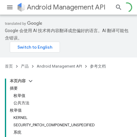
Android Management API
Google 会使用 AI 技术将内容翻译成您偏好的语言。AI 翻译可能包
含错误。
ountsetup
ountsetup.model
roles
首页
产品
Android Management API
参考文档
roles.model
ommands
本页内容
ommands.model
摘要
mmon.exceptions
枚举值
ommon.model
公共方法
tomapp.provider
枚举值
ice
KERNEL
ice.model
SECURITY_PATCH_COMPONENT_UNSPECIFIED
系统