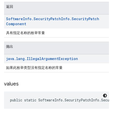
返回
Software
Info
.
Security
Patch
Info
.
Security
Patch
Component
具有指定名称的枚举常量
抛出
java
.
lang
.
Illegal
Argument
Exception
如果此枚举类型没有指定名称的常量
values
public static SoftwareInfo.SecurityPatchInfo.Secur