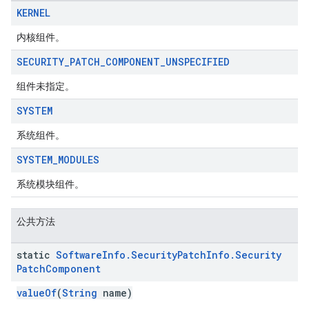
KERNEL
内核组件。
SECURITY
_
PATCH
_
COMPONENT
_
UNSPECIFIED
组件未指定。
SYSTEM
migration
migration.model
系统组件。
ironment
SYSTEM
_
MODULES
ronment.exception
ironment.model
系统模块组件。
ication
msystemupdate
公共方法
msystemupdate.model
static
Software
Info
.
Security
Patch
Info
.
Security
Patch
Component
valueOf
(
String
name)