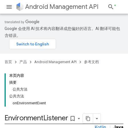
Android Management API
Google 会使用 AI 技术将内容翻译成您偏好的语言。AI 翻译可能包
含错误。
ountsetup
ountsetup.model
roles
首页
产品
Android Management API
参考文档
roles.model
ommands
本页内容
ommands.model
摘要
mmon.exceptions
公共方法
ommon.model
公共方法
tomapp.provider
onEnvironmentEvent
ice
ice.model
Environment
Listener
bookmark_border
migration
migration.model
Kotlin
|
Java