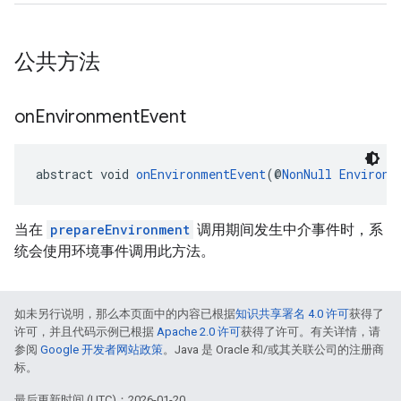
公共方法
on
Environment
Event
abstract void 
onEnvironmentEvent
(@
NonNull
Environm
当在
prepareEnvironment
调用期间发生中介事件时，系
统会使用环境事件调用此方法。
如未另行说明，那么本页面中的内容已根据
知识共享署名 4.0 许可
获得了
许可，并且代码示例已根据
Apache 2.0 许可
获得了许可。有关详情，请
参阅
Google 开发者网站政策
。Java 是 Oracle 和/或其关联公司的注册商
标。
最后更新时间 (UTC)：2026-01-20。