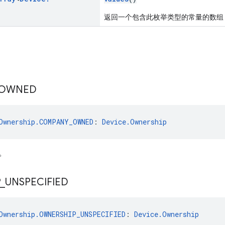
返回一个包含此枚举类型的常量的数组
OWNED
Ownership.COMPANY_OWNED
: 
Device.Ownership
。
_
UNSPECIFIED
Ownership.OWNERSHIP_UNSPECIFIED
: 
Device.Ownership