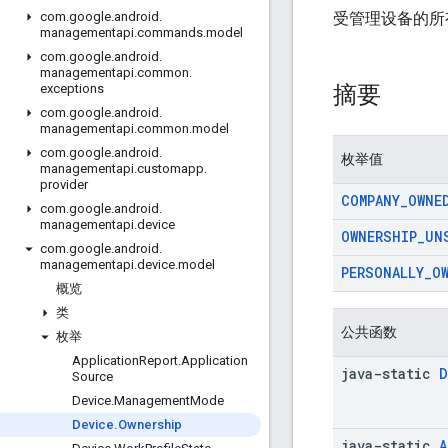
受管理设备的所
com
.
google
.
android
.
managementapi
.
commands
.
model
com
.
google
.
android
.
managementapi
.
common
.
摘要
exceptions
com
.
google
.
android
.
managementapi
.
common
.
model
com
.
google
.
android
.
枚举值
managementapi
.
customapp
.
provider
COMPANY
_
OWNE
com
.
google
.
android
.
managementapi
.
device
OWNERSHIP
_
UN
com
.
google
.
android
.
managementapi
.
device
.
model
PERSONALLY
_
O
概览
类
公共函数
枚举
Application
Report
.
Application
java-static
D
Source
Device
.
Management
Mode
Device
.
Ownership
java-static
A