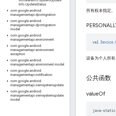
Software
Info
.
System
Update
Info
.
Update
Status
所有权未指定。
com
.
google
.
android
.
managementapi
.
dpcmigration
com
.
google
.
android
.
PERSONALL
managementapi
.
dpcmigration
.
model
com
.
google
.
android
.
managementapi
.
environment
val 
Device.
com
.
google
.
android
.
managementapi
.
environment
.
exception
设备为个人所有
com
.
google
.
android
.
managementapi
.
environment
.
model
com
.
google
.
android
.
managementapi
.
notification
公共函数
com
.
google
.
android
.
managementapi
.
oemsystemupdate
com
.
google
.
android
.
value
Of
managementapi
.
oemsystemupdate
.
model
java-static