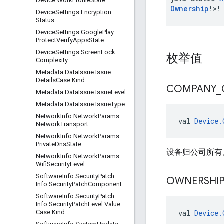
Device
.
Work
Profile
State
Ownership
!>!
Device
Settings
.
Encryption
Status
Device
Settings
.
Google
Play
Protect
Verify
Apps
State
Device
Settings
.
Screen
Lock
枚举值
Complexity
Metadata
.
Data
Issue
.
Issue
Details
Case
.
Kind
COMPANY
_
Metadata
.
Data
Issue
.
Issue
Level
Metadata
.
Data
Issue
.
Issue
Type
Network
Info
.
Network
Params
.
val 
Device.
Network
Transport
Network
Info
.
Network
Params
.
Private
Dns
State
设备归公司所有
Network
Info
.
Network
Params
.
Wifi
Security
Level
Software
Info
.
Security
Patch
OWNERSHIP
Info
.
Security
Patch
Component
Software
Info
.
Security
Patch
Info
.
Security
Patch
Level
.
Value
val 
Device.
Case
.
Kind