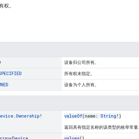
有权。
D
设备归公司所有。
SPECIFIED
所有权未指定。
WNED
设备为个人所有。
evice
.
Ownership
!
valueOf
(name:
String
!)
返回具有指定名称的该类型的枚举常量
rray
<
Device
.
values
()