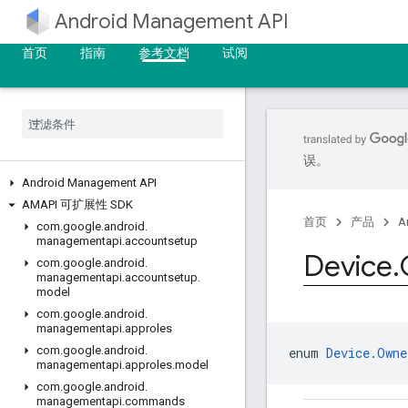
Android Management API
首页
指南
参考文档
试阅
误。
Android Management API
AMAPI 可扩展性 SDK
首页
产品
A
com
.
google
.
android
.
managementapi
.
accountsetup
Device
.
com
.
google
.
android
.
managementapi
.
accountsetup
.
model
com
.
google
.
android
.
managementapi
.
approles
com
.
google
.
android
.
enum 
Device.Owne
managementapi
.
approles
.
model
com
.
google
.
android
.
managementapi
.
commands