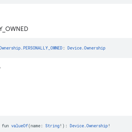
Y
_
OWNED
Ownership.PERSONALLY_OWNED
: 
Device.Ownership
。
 fun 
valueOf
(name: 
String
!): 
Device.Ownership
!