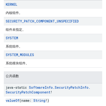
KERNEL
内核组件。
SECURITY
_
PATCH
_
COMPONENT
_
UNSPECIFIED
migration
组件未指定。
migration.model
SYSTEM
ironment
系统组件。
ronment.exception
ironment.model
SYSTEM
_
MODULES
ication
系统模块组件。
msystemupdate
msystemupdate.model
公共函数
java-static
Software
Info
.
Security
Patch
Info
.
Security
Patch
Component
!
valueOf
(name:
String
!)