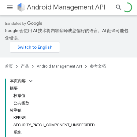
Android Management API
Google 会使用 AI 技术将内容翻译成您偏好的语言。AI 翻译可能包
ountsetup
含错误。
ountsetup.model
roles
roles.model
ommands
首页
产品
Android Management API
参考文档
ommands.model
mmon.exceptions
本页内容
ommon.model
摘要
tomapp.provider
枚举值
ice
公共函数
ice.model
枚举值
KERNEL
SECURITY_PATCH_COMPONENT_UNSPECIFIED
系统