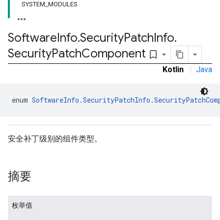
SYSTEM_MODULES
Software
Info
.
Security
Patch
Info
.
Security
Patch
Component
bookmark_border
Kotlin
|
Java
enum 
SoftwareInfo.SecurityPatchInfo.SecurityPatchCom
安全补丁级别的组件类型。
摘要
枚举值