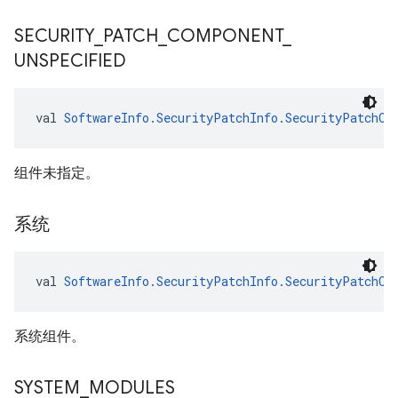
SECURITY
_
PATCH
_
COMPONENT
_
UNSPECIFIED
val 
SoftwareInfo.SecurityPatchInfo.SecurityPatchCo
组件未指定。
系统
val 
SoftwareInfo.SecurityPatchInfo.SecurityPatchCo
系统组件。
SYSTEM
_
MODULES