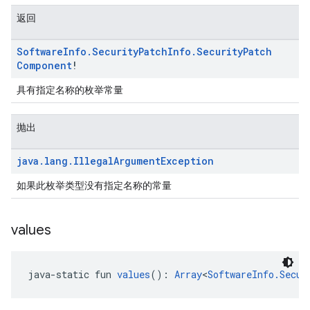
返回
Software
Info
.
Security
Patch
Info
.
Security
Patch
Component
!
具有指定名称的枚举常量
抛出
java
.
lang
.
Illegal
Argument
Exception
如果此枚举类型没有指定名称的常量
values
java-static fun 
values
(): 
Array
<
SoftwareInfo.Secur