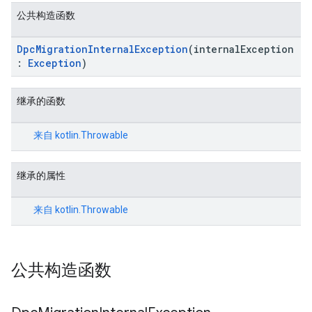
公共构造函数
DpcMigrationInternalException
(internalException
:
Exception
)
继承的函数
来自
kotlin.Throwable
继承的属性
migration.model
ironment
来自
kotlin.Throwable
ronment.exception
ironment.model
ication
公共构造函数
msystemupdate
msystemupdate.model