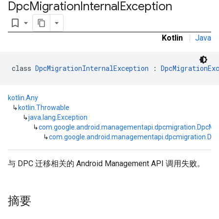
Dpc
Migration
Internal
Exception
bookmark_border
Kotlin
|
Java
class 
DpcMigrationInternalException
 : 
DpcMigrationEx
kotlin.Any
↳
kotlin.Throwable
↳
java.lang.Exception
↳
com.google.android.managementapi.dpcmigration.DpcMig
↳
com.google.android.managementapi.dpcmigration.DpcM
与 DPC 迁移相关的 Android Management API 调用失败。
摘要