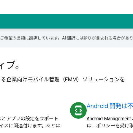
テンツをご希望の言語に翻訳しています。AI 翻訳には誤りが含まれる場合があ
ィブ。
管理できる企業向けモバイル管理（EMM）ソリューションを
Android 開発は
developer_mode
スとアプリの設定をサポート
Android Manageme
イスに関連付けます。あとは
は、ポリシーを受け