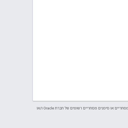
.‏ Java ו-OpenJDK הם סימנים מסחריים או סימנים מסחריים רשומים של חברת Oracle ו/או