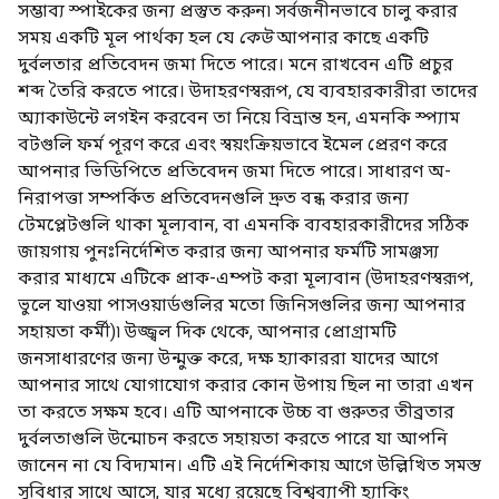
সম্ভাব্য স্পাইকের জন্য প্রস্তুত করুন৷ সর্বজনীনভাবে চালু করার
সময় একটি মূল পার্থক্য হল যে
কেউ
আপনার কাছে একটি
দুর্বলতার প্রতিবেদন জমা দিতে পারে। মনে রাখবেন এটি প্রচুর
শব্দ তৈরি করতে পারে। উদাহরণস্বরূপ, যে ব্যবহারকারীরা তাদের
অ্যাকাউন্টে লগইন করবেন তা নিয়ে বিভ্রান্ত হন, এমনকি স্প্যাম
বটগুলি ফর্ম পূরণ করে এবং স্বয়ংক্রিয়ভাবে ইমেল প্রেরণ করে
আপনার ভিডিপিতে প্রতিবেদন জমা দিতে পারে। সাধারণ অ-
নিরাপত্তা সম্পর্কিত প্রতিবেদনগুলি দ্রুত বন্ধ করার জন্য
টেমপ্লেটগুলি থাকা মূল্যবান, বা এমনকি ব্যবহারকারীদের সঠিক
জায়গায় পুনঃনির্দেশিত করার জন্য আপনার ফর্মটি সামঞ্জস্য
করার মাধ্যমে এটিকে প্রাক-এম্পট করা মূল্যবান (উদাহরণস্বরূপ,
ভুলে যাওয়া পাসওয়ার্ডগুলির মতো জিনিসগুলির জন্য আপনার
সহায়তা কর্মী)৷ উজ্জ্বল দিক থেকে, আপনার প্রোগ্রামটি
জনসাধারণের জন্য উন্মুক্ত করে, দক্ষ হ্যাকাররা যাদের আগে
আপনার সাথে যোগাযোগ করার কোন উপায় ছিল না তারা এখন
তা করতে সক্ষম হবে। এটি আপনাকে উচ্চ বা গুরুতর তীব্রতার
দুর্বলতাগুলি উন্মোচন করতে সহায়তা করতে পারে যা আপনি
জানেন না যে বিদ্যমান। এটি এই নির্দেশিকায় আগে উল্লিখিত সমস্ত
সুবিধার সাথে আসে, যার মধ্যে রয়েছে বিশ্বব্যাপী হ্যাকিং