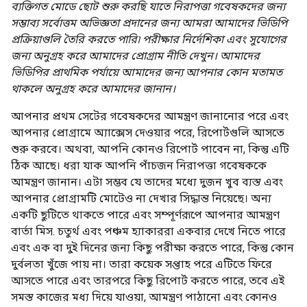
ব্যক্তিগত মোডে ছোট শুরু করছি যাতে নিরাপত্তা গবেষকদের জন্য
সম্ভাব্য সর্বোত্তম অভিজ্ঞতা প্রদানের জন্য আমরা আমাদের ভিডিপি
প্রক্রিয়াগুলি তৈরি করতে পারি৷ পরীক্ষার নির্দেশিকা এবং সুযোগের
জন্য অনুগ্রহ করে আমাদের প্রোগ্রাম নীতি দেখুন। আমাদের
ভিডিপির প্রাথমিক পর্যায়ে আমাদের জন্য আপনার কোন মতামত
থাকলে অনুগ্রহ করে আমাদের জানান।
আপনার প্রথম সেটের গবেষকদের আমন্ত্রণ জানানোর পরে এবং
আপনার প্রোগ্রামে অ্যাক্সেস দেওয়ার পরে, রিপোর্টগুলি আসতে
শুরু করবে। অথবা, আপনি কোনও রিপোর্ট পাবেন না, কিন্তু এটি
ঠিক আছে। ধরা যাক আপনি পাঁচজন নিরাপত্তা গবেষককে
আমন্ত্রণ জানান। এটা সম্ভব যে তাদের মধ্যে দুজন খুব ব্যস্ত এবং
আপনার প্রোগ্রামটি মোটেও না দেখার সিদ্ধান্ত নিয়েছে। অন্য
একটি ছুটিতে থাকতে পারে এবং সম্পূর্ণরূপে আপনার আমন্ত্রণ
বার্তা মিস. চতুর্থ এবং পঞ্চম হ্যাকাররা একবার দেখে নিতে পারে
এবং এক বা দুই দিনের জন্য কিছু পরীক্ষা করতে পারে, কিন্তু কোন
দুর্বলতা খুঁজে পায় না। তারা কয়েক সপ্তাহ পরে এটিতে ফিরে
আসতে পারে এবং তারপরে কিছু রিপোর্ট করতে পারে, তবে এই
সমস্ত কাজের মধ্য দিয়ে যাওয়া, আমন্ত্রণ পাঠানো এবং কোনও