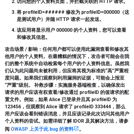
访问您的个人资料页面，并拦截关联的 HTTP 请求。
将
profileID=######
修改为
profileID=000000
（这
是测试用户）并随 HTTP 请求一起发送。
该应用将显示用户 000000 的个人资料，您可以查看
和修改其信息。
攻击场景 / 影响
：任何用户都可以使用此漏洞查看和修改其
他用户的个人资料。在最糟糕的情况下，攻击者可能会在我
们的整个系统中自动检索每个用户的个人资料信息。虽然我
们认为此问题尚未被利用，但应将其视为标准的“高”严重程
度问题。如果我们观察到利用漏洞的证据，可能会上报至
“严重”级别。
补救步骤
：实施服务器端检查，以确保发出
请求的用户应该有权查看/修改通过 profileID 的值请求的配
置文件。例如，如果 Alice 已登录并且其 profileID 为
123456，但观察到 Alice 请求了 profileID 333444，那么
用户应该会看到错误消息，并且应该记录此次访问其他用户
个人资料的尝试。如需详细了解 IDOR 及其解决方法，请参
阅
OWASP 上关于此 bug 的资料
。