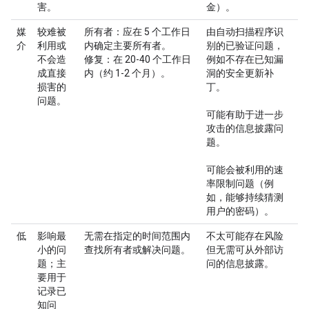
害。
金）。
媒
较难被
所有者
：应在 5 个工作日
由自动扫描程序识
介
利用或
内确定主要所有者。
别的已验证问题，
不会造
修复
：在 20-40 个工作日
例如不存在已知漏
成直接
内（约 1-2 个月）。
洞的安全更新补
损害的
丁。
问题。
可能有助于进一步
攻击的信息披露问
题。
可能会被利用的速
率限制问题（例
如，能够持续猜测
用户的密码）。
低
影响最
无需在指定的时间范围内
不太可能存在风险
小的问
查找所有者或解决问题。
但无需可从外部访
题；主
问的信息披露。
要用于
记录已
知问