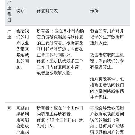
严
重
说明
修复时间表
示例
程
度
严
会给我
所有者
：应在 8 小时内确
包含所有用户财务
重
们的用
定负责确保漏洞得到修复
记录的生产数据库
户或业
的主要所有者。根据需要
遭到入侵。
务带来
呼叫和寻呼资源，即使在
紧迫威
正常工作时间以外。
攻击者窃取商业机
胁的问
修复
：应尽快或最多三个
密，例如我们的专
题。
工作日内修复问题本身，
有投资算法。
或者至少缓解风险。
活跃突发事件，包
括攻击者访问我们
的内部网络或敏感
生产系统。
高
问题如
所有者
：应在 1 个工作日
可能会导致敏感用
果被利
内确定主要所有者。
户数据或功能遭到
用可能
修复
：10 个工作日内（约
访问的漏洞（例
会造成
2 周）内。
如，任何用户能够
严重损
窃取其他用户的资