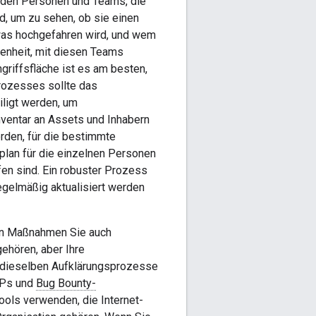
i den Personen und Teams, die
d, um zu sehen, ob sie einen
was hochgefahren wird, und wem
genheit, mit diesen Teams
riffsfläche ist es am besten,
rozesses sollte das
iligt werden, um
nventar an Assets und Inhabern
rden, für die bestimmte
lan für die einzelnen Personen
en sind. Ein robuster Prozess
regelmäßig aktualisiert werden
ven Maßnahmen Sie auch
ehören, aber Ihre
 dieselben Aufklärungsprozesse
DPs und
Bug Bounty-
ols verwenden, die Internet-