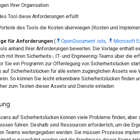
gen Ihrer Organisation
des Tool diese Anforderungen erfüllt
orteile des Tools die Kosten überwiegen (Kosten und Implemen
age für Anforderungen
(
OpenDocument .ods
,
Microsoft Ex
ols anhand Ihrer Anforderungen bewerten. Die Vorlage enthält ei
och mit Ihren Sicherheits-, IT- und Engineering-Teams über die er
r Sie ein Programm zur Offenlegung von Sicherheitslücken starte
s auf Sicherheitslücken für alle extern zugänglichen Assets wie
ren. So können Sie leicht erkennbare Sicherheitslücken finden u
cher zum Testen dieser Assets und Dienste einladen.
tung
cans auf Sicherheitslücken können viele Probleme finden, aber 
issen führen. Deshalb sind Ressourcen erforderlich, um die Erge
nen Teams weitergegeben werden. Sie müssen Prozesse impleme
lmäßig ausgeführt werden und die Ergebnisse dieser Scans tats