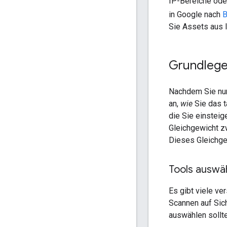
IP-Bereiche ode
in Google nach
B
Sie Assets aus I
Grundlege
Nachdem Sie nun
an,
wie
Sie das t
die Sie einstei
Gleichgewicht z
Dieses Gleichgew
Tools auswä
Es gibt viele ve
Scannen auf Sich
auswählen sollte