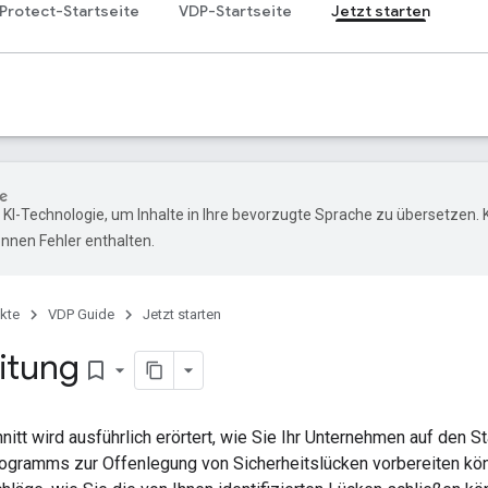
 Protect-Startseite
VDP-Startseite
Jetzt starten
KI-Technologie, um Inhalte in Ihre bevorzugte Sprache zu übersetzen. K
nen Fehler enthalten.
kte
VDP Guide
Jetzt starten
itung
bookmark_border
itt wird ausführlich erörtert, wie Sie Ihr Unternehmen auf den S
rogramms zur Offenlegung von Sicherheitslücken vorbereiten kön