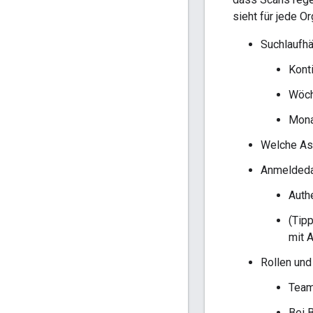
sieht für jede 
Suchlaufhä
Konti
Wöch
Mona
Welche As
Anmelded
Authe
(Tip
mit 
Rollen und
Teamm
Bei B