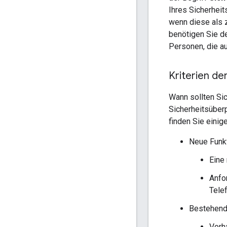
Ihres Sicherheit
wenn diese als z
benötigen Sie d
Personen, die a
Kriterien de
Wann sollten Si
Sicherheitsüberp
finden Sie einig
Neue Funk
Eine 
Anfo
Tele
Bestehende
Vorh