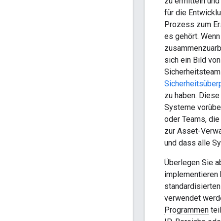
zu ermitteln un
für die Entwick
Prozess zum Ers
es gehört. Wenn 
zusammenzuarbei
sich ein Bild v
Sicherheitsteam 
Sicherheitsüber
zu haben. Diese
Systeme vorüber
oder Teams, die
zur Asset-Verwal
und dass alle S
Überlegen Sie a
implementieren 
standardisierte
verwendet werde
Programmen
tei