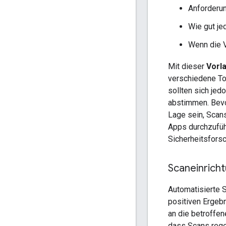
Anforderun
Wie gut je
Wenn die V
Mit dieser
Vorl
verschiedene To
sollten sich jed
abstimmen. Bevo
Lage sein, Scan
Apps durchzufüh
Sicherheitsfors
Scaneinrich
Automatisierte S
positiven Ergebn
an die betroffe
dass Scans rege