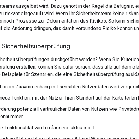
steams ausgelöst wird. Dazu gehört in der Regel die Befugnis, e
u riskant eingestuft wird. Wenn Ihr Sicherheitsteam keine riska
ennoch Prozesse zur Dokumentation des Risikos. So kann sicher
uf die Änderung drängen, das damit verbundene Risiko kennen un
r Sicherheitsüberprüfung
cherheitsüberprüfungen durchgeführt werden? Wenn Sie Kriterie
rüfung erstellen, können Sie dafür sorgen, dass alle auf dem gl
e Beispiele für Szenarien, die eine Sicherheitsüberprüfung auslö
tion im Zusammenhang mit sensiblen Nutzerdaten wird vorgesc
neue Funktion, mit der Nutzer ihren Standort auf der Karte teilen
rderung potenziell vertraulicher Daten von Nutzern wie Privatad
fonnummer
 Funktionalität wird umfassend aktualisiert.
andene Nutzerdaten auf eine neue Art und Weise zu verwenden, 