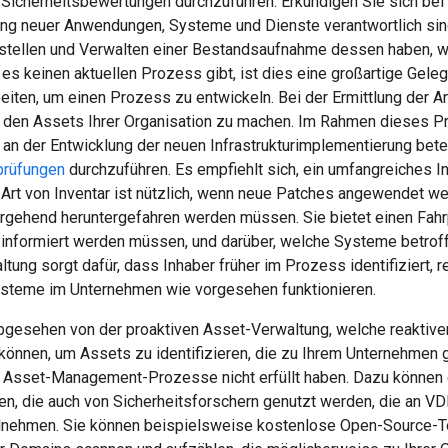
d Sicherheitsbewertungen durchzuführen. Erkundigen Sie sich be
lung neuer Anwendungen, Systeme und Dienste verantwortlich sin
tellen und Verwalten einer Bestandsaufnahme dessen haben, 
es keinen aktuellen Prozess gibt, ist dies eine großartige Gele
ten, um einen Prozess zu entwickeln. Bei der Ermittlung der Ang
on den Assets Ihrer Organisation zu machen. Im Rahmen dieses P
an der Entwicklung der neuen Infrastrukturimplementierung bete
prüfungen
durchzuführen. Es empfiehlt sich, ein umfangreiches I
 Art von Inventar ist nützlich, wenn neue Patches angewendet we
gehend heruntergefahren werden müssen. Sie bietet einen Fahrp
 informiert werden müssen, und darüber, welche Systeme betroff
tung sorgt dafür, dass Inhaber früher im Prozess identifiziert, 
ysteme im Unternehmen wie vorgesehen funktionieren.
bgesehen von der proaktiven Asset-Verwaltung, welche reakti
können, um Assets zu identifizieren, die zu Ihrem Unternehmen g
n Asset-Management-Prozesse nicht erfüllt haben. Dazu können
n, die auch von Sicherheitsforschern genutzt werden, die an V
lnehmen. Sie können beispielsweise kostenlose Open-Source-To