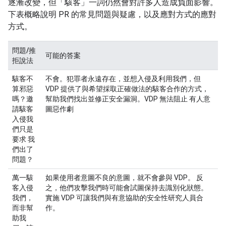
逐漸改變，但「駭客」
一詞仍然會對許多人造成負面影響。
下表概略說明 PR 的常見問題與疑慮，以及應對方式的應對
方式。
問題/推
可能的答案
拒說法
駭客不
不會。犯罪者永遠存在，並想入侵及利用我們，但
算邪惡
VDP 提供了與希望採取正確做法的駭客合作的方式，
嗎？邀
幫助我們找出並修正安全漏洞。VDP 無法阻止 有人意
請駭客
圖惡作劇
入侵我
們只是
要求 我
們出了
問題？
萬一駭
如果使用者意圖不良的意圖，就不會參與 VDP。 反
客入侵
之，他們攻擊我們時可能會試圖保持去識別化狀態。
我們，
實施 VDP 可讓我們與有意協助的安全性研究人員合
而非幫
作。
助我