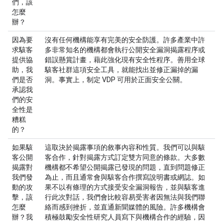
們，該
怎麼
辦？
因為要
沒有任何機構能享有完美的安全防護。許多產業中許
求駭客
多非常知名的機構都會執行公開安全漏洞揭露程序或
提供協
錯誤懸賞計畫，藉此強化現有安全性程序。善用全球
助，我
駭客社群這項安全工具，就能找出並修正漏掉的漏
們是否
洞。事實上，制定 VDP 可用於正面安全公關。
承認我
們的安
全性是
糟糕
的？
如果駭
這取決於揭露事項的敘事內容和性質。我們可以與駭
客公開
客合作，針對揭露方式訂定雙方同意的條款。大多數
揭露對
機構都不希望公開揭露已發現的問題，直到問題修正
我們發
為止，而且通常會與駭客合作撰寫說明書或網誌。如
動的攻
果不以有條理的方式接受安全漏洞報告，並與駭客進
擊，該
行此次對話，我們會比較容易受害者因無法與我們聯
怎麼
絡而感到挫折，並直通新聞媒體的風險。許多機構會
辦？我
積極鼓勵安全性研究人員寫下與機構合作的經驗，因