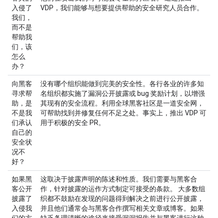
入侵了
VDP，我们能够与想要提供帮助的安全研究人员合作。
我们，
而不是
帮助我
们，该
怎么
办？
向黑客
没有哪个组织能做到完美的安全性。各行各业的许多知
寻求帮
名组织都实施了漏洞公开披露或 bug 奖励计划，以增强
助，是
其现有的安全流程。利用全球黑客社区是一道安全网，
不是我
可帮助找到并修复任何不足之处。事实上，推出 VDP 可
们承认
用于积极的安全 PR。
自己的
安全状
况不
好？
如果黑
这取决于披露声明的陈述和性质。我们需要与黑客合
客公开
作，针对披露的运作方式制定可接受的条款。 大多数组
披露了
织都不鼓励在发现的问题得到解决之前进行公开披露，
入侵我
并且他们通常会与黑客合作撰写相关文章或博客。如果