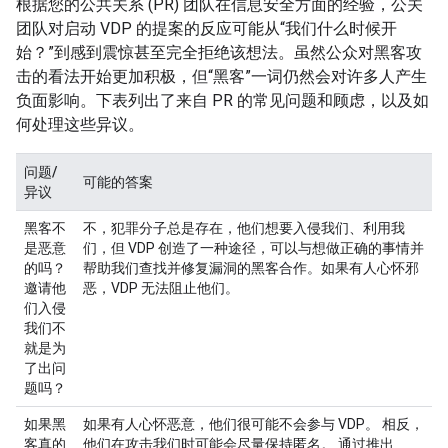
根据您的公共关系 (PR) 团队在信息安全方面的经验，公关
团队对启动 VDP 的提案的反应可能从“我们什么时候开
始？”
到感到震惊甚至完全拒绝该想法。虽然公众对黑客攻
击的看法开始更加积极，但“黑客”一词仍然会对许多人产生
负面影响。
下表列出了来自 PR 的常见问题和顾虑，以及如
何处理这些异议。
问题/
可能的答案
异议
黑客不
不，犯罪分子总是存在，他们想要入侵我们、利用我
是恶意
们，但 VDP 创造了一种途径，可以与想做正确的事情并
的吗？
帮助我们查找并修复漏洞的黑客合作。如果有人心怀邪
邀请他
恶，VDP 无法阻止他们。
们入侵
我们不
就是为
了出问
题吗？
如果黑
如果有人心怀恶意，他们很可能不会参与 VDP。 相反，
客真的
他们在攻击我们时可能会尽量保持匿名。 通过推出