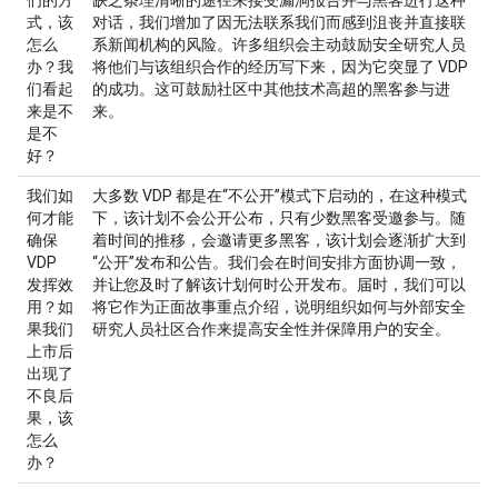
们的方
缺乏条理清晰的途径来接受漏洞报告并与黑客进行这种
式，该
对话，我们增加了因无法联系我们而感到沮丧并直接联
怎么
系新闻机构的风险。许多组织会主动鼓励安全研究人员
办？我
将他们与该组织合作的经历写下来，因为它突显了 VDP
们看起
的成功。这可鼓励社区中其他技术高超的黑客参与进
来是不
来。
是不
好？
我们如
大多数 VDP 都是在“不公开”模式下启动的，在这种模式
何才能
下，该计划不会公开公布，只有少数黑客受邀参与。随
确保
着时间的推移，会邀请更多黑客，该计划会逐渐扩大到
VDP
“公开”发布和公告。我们会在时间安排方面协调一致，
发挥效
并让您及时了解该计划何时公开发布。届时，我们可以
用？如
将它作为正面故事重点介绍，说明组织如何与外部安全
果我们
研究人员社区合作来提高安全性并保障用户的安全。
上市后
出现了
不良后
果，该
怎么
办？