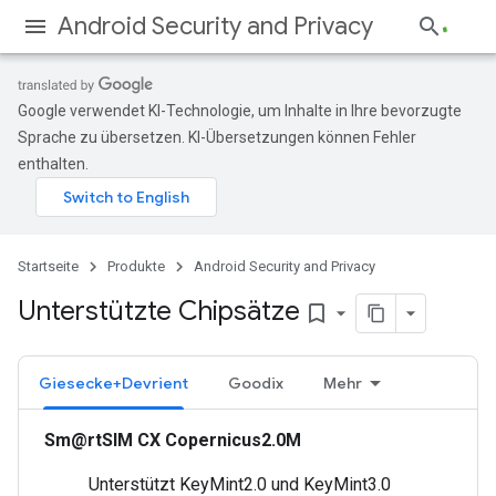
Android Security and Privacy
Google verwendet KI-Technologie, um Inhalte in Ihre bevorzugte
Sprache zu übersetzen. KI-Übersetzungen können Fehler
enthalten.
Startseite
Produkte
Android Security and Privacy
Unterstützte Chipsätze
bookmark_border
Giesecke+Devrient
Goodix
Mehr
Sm@rtSIM CX Copernicus2.0M
Unterstützt KeyMint2.0 und KeyMint3.0