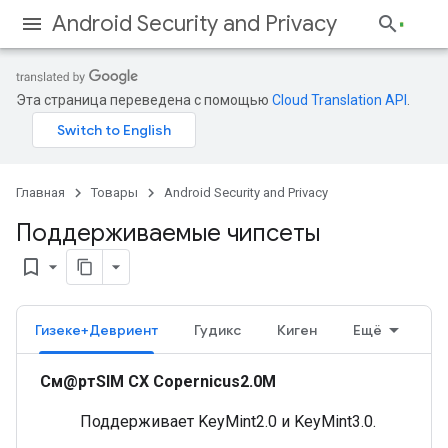
Android Security and Privacy
Эта страница переведена с помощью
Cloud Translation API
.
Главная
Товары
Android Security and Privacy
Поддерживаемые чипсеты
bookmark_border
Гизеке+Девриент
Гудикс
Киген
Ещё
См@ртSIM CX Copernicus2.0M
Поддерживает KeyMint2.0 и KeyMint3.0.