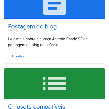
article
Postagem do blog
Leia mais sobre a aliança Android Ready SE na
postagem do blog de anúncio.
Confira
list
Chipsets compatíveis