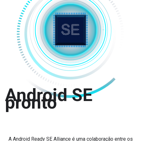
Android SE
pronto
A Android Ready SE Alliance é uma colaboração entre os