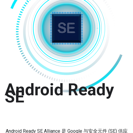
Android Ready
SE
Android Ready SE Alliance 是 Google 与安全元件 (SE) 供应