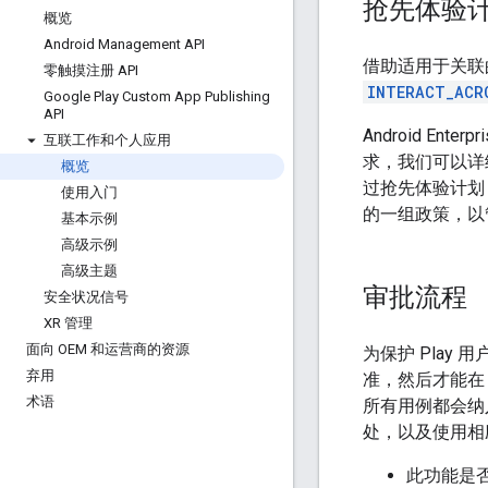
抢先体验
概览
Android Management API
借助适用于关联的
零触摸注册 API
INTERACT_ACR
Google Play Custom App Publishing
API
Android E
互联工作和个人应用
求，我们可以详
概览
过抢先体验计划
使用入门
的一组政策，以管
基本示例
高级示例
高级主题
审批流程
安全状况信号
XR 管理
面向 OEM 和运营商的资源
为保护 Play 
弃用
准，然后才能在 
术语
所有用例都会纳
处，以及使用相
此功能是