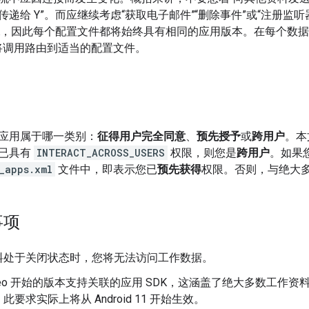
递给 Y”。而应继续考虑“获取电子邮件”“删除事件”或“注册监
PK，因此每个配置文件都将始终具有相同的应用版本。在每个数
于将调用路由到适当的配置文件。
应用属于哪一类别：
征得用户完全同意
、
预先授予
或
跨用户
。本
已具有
INTERACT_ACROSS_USERS
权限，则您是
跨用户
。如果
_apps.xml
文件中，即表示您已
预先获得
权限。否则，与绝大
事项
料处于关闭状态时，您将无法访问工作数据。
reo 开始的版本支持关联的应用 SDK，这涵盖了绝大多数工作
要求实际上将从 Android 11 开始生效。