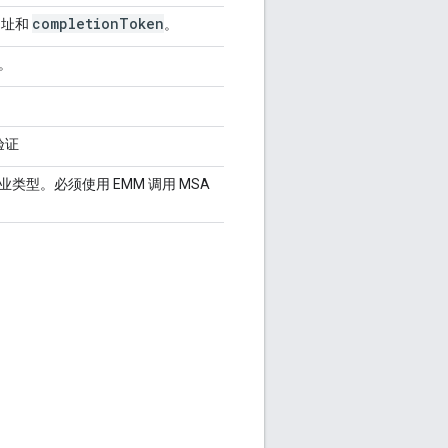
completion
Token
网址和
。
。
验证
类型。必须使用 EMM 调用 MSA