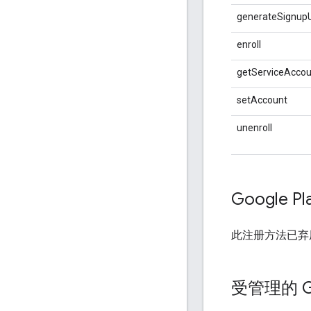
generateSignupU
enroll
getServiceAccou
setAccount
unenroll
Google 
此注册方法已弃
受管理的 G