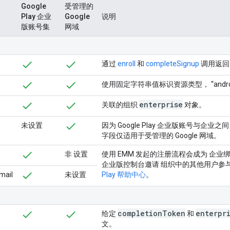
Google
受管理的
Play 企业
Google
说明
版账号集
网域
通过
enroll
和
completeSignup
调用返回
使用固定字符串值标识资源类型， “androidente
enterprise
关联的组织
对象。
未设置
因为 Google Play 企业版账号与企业之
字段仅适用于受管理的 Google 网域。
非 设置
使用 EMM 发起的注册流程会成为 企业绑定IT
企业版控制台邀请 组织中的其他用户参
mail
未设置
Play 帮助中心
。
completion
Token
enterpr
给定
和
文。