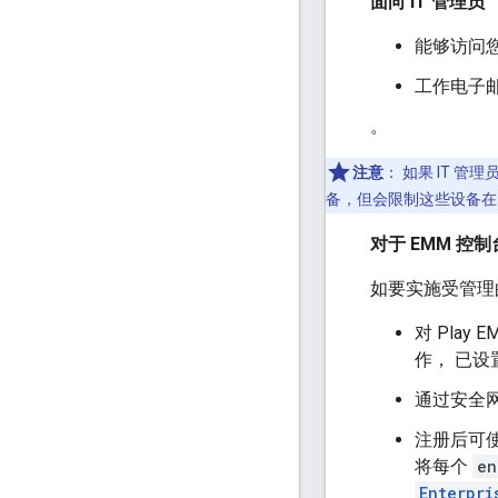
面向 IT 管理员
能够访问您
工作电子邮
。
注意
：
如果 IT 管理
备，但会限制这些设备在 
对于 EMM 控制
如要实施受管理的
对 Play
作， 已设
通过安全网
注册后可使
将每个
en
Enterpri