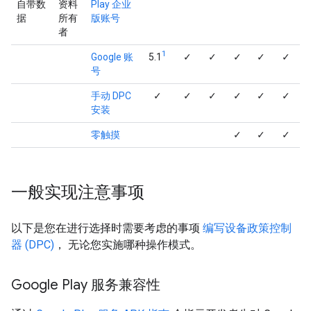
自带数
资料
Play 企业
据
所有
版账号
者
1
Google 账
5.1
✓
✓
✓
✓
✓
号
手动 DPC
✓
✓
✓
✓
✓
✓
安装
零触摸
✓
✓
✓
一般实现注意事项
以下是您在进行选择时需要考虑的事项
编写设备政策控制
器 (DPC)
， 无论您实施哪种操作模式。
Google Play 服务兼容性