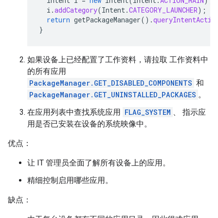
Intent
i
=
new
Intent
(
Intent
.
ACTION_MAIN
);
i
.
addCategory
(
Intent
.
CATEGORY_LAUNCHER
);
return
getPackageManager
().
queryIntentActiv
}
如果设备上已经配置了工作资料，请拉取 工作资料中
的所有应用
PackageManager.GET_DISABLED_COMPONENTS
和
PackageManager.GET_UNINSTALLED_PACKAGES
。
在应用列表中查找系统应用
FLAG_SYSTEM
、 指示应
用是否已安装在设备的系统映像中。
优点：
让 IT 管理员全面了解所有设备上的应用。
精细控制启用哪些应用。
缺点：