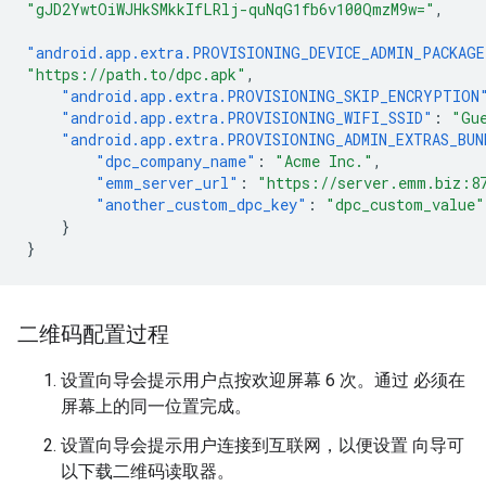
"gJD2YwtOiWJHkSMkkIfLRlj-quNqG1fb6v100QmzM9w="
,
"android.app.extra.PROVISIONING_DEVICE_ADMIN_PACKAG
"https://path.to/dpc.apk"
,
"android.app.extra.PROVISIONING_SKIP_ENCRYPTION
"android.app.extra.PROVISIONING_WIFI_SSID"
:
"Gu
"android.app.extra.PROVISIONING_ADMIN_EXTRAS_BUN
"dpc_company_name"
:
"Acme Inc."
,
"emm_server_url"
:
"https://server.emm.biz:8
"another_custom_dpc_key"
:
"dpc_custom_value"
}
}
二维码配置过程
设置向导会提示用户点按欢迎屏幕 6 次。通过 必须在
屏幕上的同一位置完成。
设置向导会提示用户连接到互联网，以便设置 向导可
以下载二维码读取器。