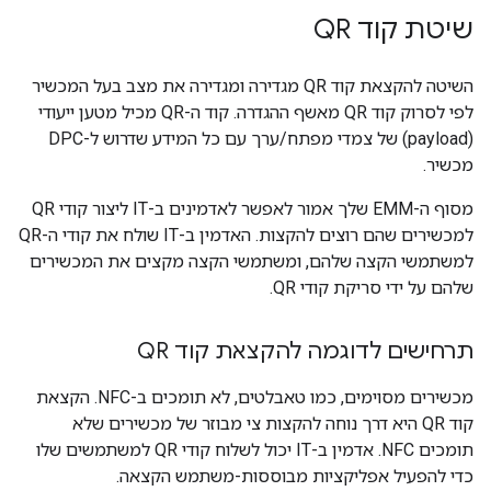
שיטת קוד QR
השיטה להקצאת קוד QR מגדירה ומגדירה את מצב בעל המכשיר
לפי לסרוק קוד QR מאשף ההגדרה. קוד ה-QR מכיל מטען ייעודי
(payload) של צמדי מפתח/ערך עם כל המידע שדרוש ל-DPC
מכשיר.
מסוף ה-EMM שלך אמור לאפשר לאדמינים ב-IT ליצור קודי QR
למכשירים שהם רוצים להקצות. האדמין ב-IT שולח את קודי ה-QR
למשתמשי הקצה שלהם, ומשתמשי הקצה מקצים את המכשירים
שלהם על ידי סריקת קודי QR.
תרחישים לדוגמה להקצאת קוד QR
מכשירים מסוימים, כמו טאבלטים, לא תומכים ב-NFC. הקצאת
קוד QR היא דרך נוחה להקצות צי מבוזר של מכשירים שלא
תומכים NFC. אדמין ב-IT יכול לשלוח קודי QR למשתמשים שלו
כדי להפעיל אפליקציות מבוססות-משתמש הקצאה.