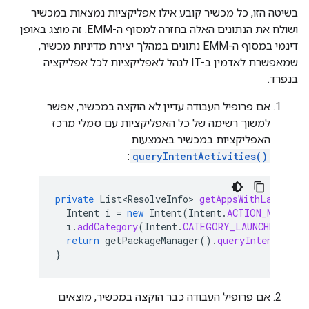
בשיטה הזו, כל מכשיר קובע אילו אפליקציות נמצאות במכשיר
ושולח את הנתונים האלה בחזרה למסוף ה-EMM. זה מוצג באופן
דינמי במסוף ה-EMM נתונים במהלך יצירת מדיניות מכשיר,
שמאפשרת לאדמין ב-IT לנהל לאפליקציות לכל אפליקציה
בנפרד.
אם פרופיל העבודה עדיין לא הוקצה במכשיר, אפשר
למשוך רשימה של כל האפליקציות עם סמלי מרכז
האפליקציות במכשיר באמצעות
:
queryIntentActivities()
private
List<ResolveInfo>
getAppsWithLauncher
Intent
i
=
new
Intent
(
Intent
.
ACTION_MAIN
);
i
.
addCategory
(
Intent
.
CATEGORY_LAUNCHER
);
return
getPackageManager
().
queryIntentActiv
}
אם פרופיל העבודה כבר הוקצה במכשיר, מוצאים