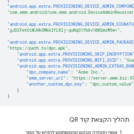
{
"android.app.extra.PROVISIONING_DEVICE_ADMIN_COMPON
"com.emm.android/com.emm.android.DeviceAdminReceive
"android.app.extra.PROVISIONING_DEVICE_ADMIN_SIGNATU
"gJD2YwtOiWJHkSMkkIfLRlj-quNqG1fb6v100QmzM9w="
,
"android.app.extra.PROVISIONING_DEVICE_ADMIN_PACKAG
"https://path.to/dpc.apk"
,
"android.app.extra.PROVISIONING_SKIP_ENCRYPTION
"android.app.extra.PROVISIONING_WIFI_SSID"
:
"Gu
"android.app.extra.PROVISIONING_ADMIN_EXTRAS_BUN
"dpc_company_name"
:
"Acme Inc."
,
"emm_server_url"
:
"https://server.emm.biz:8
"another_custom_dpc_key"
:
"dpc_custom_value"
}
}
תהליך הקצאת קוד QR
אשף ההגדרה מבקש מהמשתמש להקיש על מסך