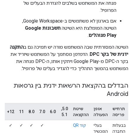
מנחה את המשתמש בשלבים להגדרת הבעלים של
הפרופיל.
אם בארגון לא משתמשים ב-Google Workspace,
השיטה המומלצת היא השיטה
חשבונות Google
Play מנוהלים
.
השיטה המסורתית שבה המשתמש מורה יש תמיכה גם ב
התקנה
ידנית של בקר DPC
. הדפדפן מסתמך על המשתמש שיוריד את
בקר ה-DPC מ-Google Play ויתקין אותו, ה-DPC מנחה את
המשתמש בהמשך התהליך כדי להגדיר בעלים של פרופיל.
הבדלים בהקצאת הרשאות ידנית בין גרסאות
Android
תרחיש
אופן
שיטת
5.0,
12+
11
8.0
7.0
6.0
פריסה
הפעולה
ההקצאה
5.1
בבעלות
בעלי
קוד QR
✓
✓
✓
✓
החברה
המכשיר