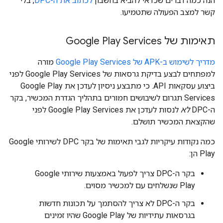
הנה כמה דברים שכדאי להביא בחשבון
לכתוב את ה-DPC
, בלי
קשר למצב הפעולה שתטמיעו.
תאימות של Google Play Services
מדריך לשימוש ב-APK של Google Play Services
מורה
למפתחים לבצע בדיקת גרסאות של Google Play Services לפני
ביצוע עסקאות API. כי מתבצע ניסיון לעדכן את Google Play
Services תגרום לשיבושים חמורים בתהליך הגדרת המכשיר, בקר
ה-DPC
לא
לנסות לעדכן את Google Play Services לפני
שהקצאת המכשיר תושלם.
כמה נקודות עיקריות לגבי תאימות של בקר DPC לשירותי Google
Play הן:
בקר ה-DPC צריך לפעול באמצעות שירותי Google
Play שנשלחים עם למכשיר מסוים.
בקר ה-DPC לא צריך להסתמך על תכונות חדשות
בגרסאות עתידיות של Google Play שהיו זמינים