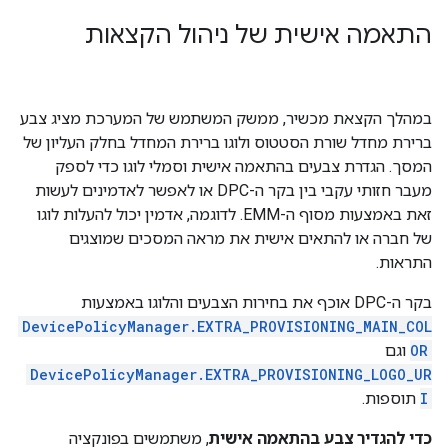
התאמה אישית של ניהול הקצאות
במהלך הקצאת מכשיר, ממשק המשתמש של המערכת מציג צבע
ברירת מחדל שורת הסטטוס ולוגו ברירת המחדל בחלק העליון של
המסך. הגדרת צבעים בהתאמה אישית וסמלי לוגו כדי לספק
מעבר חזותי עקבי בין בקר ה-DPC או לאפשר לאדמינים לעשות
זאת באמצעות מסוף ה-EMM. לדוגמה, אדמין יכול להעלות לוגו
של חברה או להתאים אישית את מראה המסכים שמוצגים
התראות.
בקר ה-DPC אוכף את בחירות הצבעים והלוגו באמצעות
DevicePolicyManager.EXTRA_PROVISIONING_MAIN_COL
OR
וגם
DevicePolicyManager.EXTRA_PROVISIONING_LOGO_UR
I
תוספות.
כדי להגדיר צבע בהתאמה אישית
, משתמשים בפונקציה