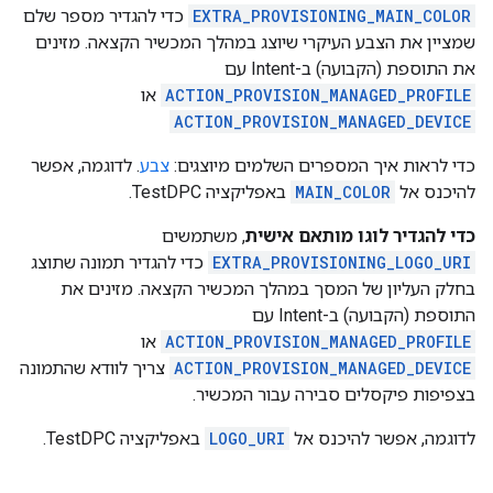
EXTRA_PROVISIONING_MAIN_COLOR
כדי להגדיר מספר שלם
שמציין את הצבע העיקרי שיוצג במהלך המכשיר הקצאה. מזינים
את התוספת (הקבועה) ב-Intent עם
ACTION_PROVISION_MANAGED_PROFILE
או
ACTION_PROVISION_MANAGED_DEVICE
כדי לראות איך המספרים השלמים מיוצגים:
צבע
. לדוגמה, אפשר
להיכנס אל
MAIN_COLOR
באפליקציה TestDPC.
כדי להגדיר לוגו מותאם אישית
, משתמשים
EXTRA_PROVISIONING_LOGO_URI
כדי להגדיר תמונה שתוצג
בחלק העליון של המסך במהלך המכשיר הקצאה. מזינים את
התוספת (הקבועה) ב-Intent עם
ACTION_PROVISION_MANAGED_PROFILE
או
ACTION_PROVISION_MANAGED_DEVICE
צריך לוודא שהתמונה
בצפיפות פיקסלים סבירה עבור המכשיר.
לדוגמה, אפשר להיכנס אל
LOGO_URI
באפליקציה TestDPC.