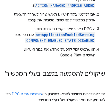
).
ACTION_MANAGED_PROFILE_ADDED
אם רלוונטי, בקר ה-DPC האישי צריך לשחרר הרשאות
אדמין במכשיר לפני שהוא משבית את עצמו.
ה-DPC האישי יוצר בקשת השבתה מסוג
setApplicationEnabledSetting
עם הפרמטר
.
COMPONENT_ENABLED_STATE_DISABLED
המשתמש יכול להפעיל מחדש את בקר ה-DPC
האישי מ-Google Play.
שיקולים להטמעה במצב 'בעלי המכשיר'
יש כמה דברים שחשוב להביא בחשבון כש
כותבים את ה-DPC
כדי
להטמיע את מצב הפעולה של בעלי המכשיר.