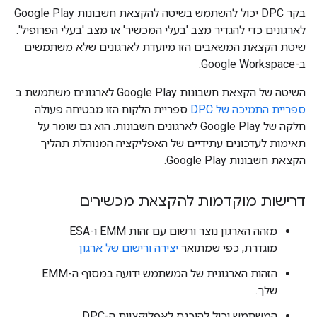
בקר DPC יכול להשתמש בשיטה להקצאת חשבונות Google Play
לארגונים כדי להגדיר מצב 'בעלי המכשיר' או מצב 'בעלי הפרופיל'.
שיטת הקצאת המשאבים הזו מיועדת לארגונים שלא משתמשים
ב-Google Workspace.
השיטה של הקצאת חשבונות Google Play לארגונים משתמשת ב
ספריית התמיכה של DPC
ספריית הלקוח הזו מבטיחה פעולה
חלקה של Google Play לארגונים חשבונות. הוא גם שומר על
תאימות לעדכונים עתידיים של האפליקציה המנוהלת תהליך
הקצאת חשבונות Google Play.
דרישות מוקדמות להקצאת מכשירים
מזהה הארגון נוצר ורשום עם זהות EMM ו-ESA
מוגדרת, כפי שמתואר
יצירה ורישום של ארגון
הזהות הארגונית של המשתמש ידועה במסוף ה-EMM
שלך.
המשתמש יכול להיכנס לאפליקציית ה-DPC