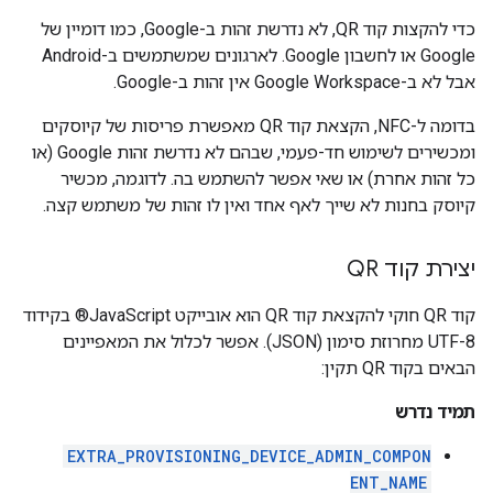
כדי להקצות קוד QR, לא נדרשת זהות ב-Google, כמו דומיין של
Google או לחשבון Google. לארגונים שמשתמשים ב-Android
אבל לא ב-Google Workspace אין זהות ב-Google.
בדומה ל-NFC, הקצאת קוד QR מאפשרת פריסות של קיוסקים
ומכשירים לשימוש חד-פעמי, שבהם לא נדרשת זהות Google (או
כל זהות אחרת) או שאי אפשר להשתמש בה. לדוגמה, מכשיר
קיוסק בחנות לא שייך לאף אחד ואין לו זהות של משתמש קצה.
יצירת קוד QR
קוד QR חוקי להקצאת קוד QR הוא אובייקט JavaScript® בקידוד
UTF-8 מחרוזת סימון (JSON). אפשר לכלול את המאפיינים
הבאים בקוד QR תקין:
תמיד נדרש
EXTRA_PROVISIONING_DEVICE_ADMIN_COMPON
ENT_NAME