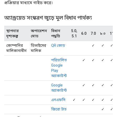
প্রক্রিয়ার মাধ্যমে গাইড করে।
অ্যান্ড্রয়েড সংস্করণ জুড়ে মূল বিধান পার্থক্য
স্থাপনার
অপারেশন
বিধান
5.0,
6.0
7.0
৮.০
11
দৃশ্যকল্প
মোড
পদ্ধতি
5.1
কোম্পানির
ডিভাইসের
QR কোড
✓
✓
✓
মালিকানাধীন
মালিক
পরিচালিত
✓
✓
✓
✓
Google
Play
অ্যাকাউন্ট
Google
✓
✓
✓
✓
অ্যাকাউন্ট
এনএফসি
✓
✓
✓
✓
✓
জিরো টাচ
✓
✓