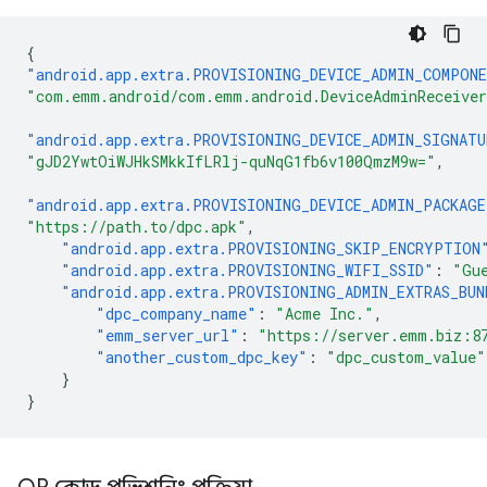
{
"android.app.extra.PROVISIONING_DEVICE_ADMIN_COMPON
"com.emm.android/com.emm.android.DeviceAdminReceive
"android.app.extra.PROVISIONING_DEVICE_ADMIN_SIGNATU
"gJD2YwtOiWJHkSMkkIfLRlj-quNqG1fb6v100QmzM9w="
,
"android.app.extra.PROVISIONING_DEVICE_ADMIN_PACKAG
"https://path.to/dpc.apk"
,
"android.app.extra.PROVISIONING_SKIP_ENCRYPTION
"android.app.extra.PROVISIONING_WIFI_SSID"
:
"Gu
"android.app.extra.PROVISIONING_ADMIN_EXTRAS_BUN
"dpc_company_name"
:
"Acme Inc."
,
"emm_server_url"
:
"https://server.emm.biz:8
"another_custom_dpc_key"
:
"dpc_custom_value"
}
}