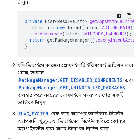
টানুন :
private
List<ResolveInfo>
getAppsWithLauncher
Intent
i
=
new
Intent
(
Intent
.
ACTION_MAIN
);
i
.
addCategory
(
Intent
.
CATEGORY_LAUNCHER
);
return
getPackageManager
().
queryIntentActiv
}
যদি ডিভাইসে কাজের প্রোফাইলটি ইতিমধ্যেই প্রভিশন করা
থাকে, তাহলে
PackageManager.GET_DISABLED_COMPONENTS
এবং
PackageManager.GET_UNINSTALLED_PACKAGES
ব্যবহার করে কাজের প্রোফাইলে সমস্ত অ্যাপের একটি
তালিকা টানুন।
FLAG_SYSTEM
চেক করে অ্যাপের তালিকায় সিস্টেম
অ্যাপগুলি খুঁজুন, যা ডিভাইসের সিস্টেম ছবিতে কোনও
অ্যাপ ইনস্টল করা আছে কিনা তা নির্দেশ করে।