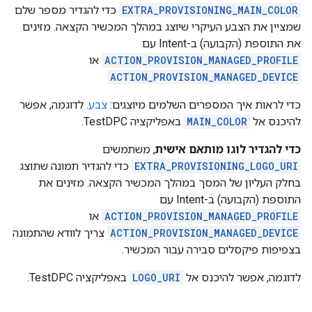
EXTRA_PROVISIONING_MAIN_COLOR
כדי להגדיר מספר שלם
שמציין את הצבע העיקרי שיוצג במהלך המכשיר הקצאה. מזינים
את התוספת (הקבועה) ב-Intent עם
ACTION_PROVISION_MANAGED_PROFILE
או
ACTION_PROVISION_MANAGED_DEVICE
כדי לראות איך המספרים השלמים מיוצגים:
צבע
. לדוגמה, אפשר
להיכנס אל
MAIN_COLOR
באפליקציה TestDPC.
כדי להגדיר לוגו מותאם אישית
, משתמשים
EXTRA_PROVISIONING_LOGO_URI
כדי להגדיר תמונה שתוצג
בחלק העליון של המסך במהלך המכשיר הקצאה. מזינים את
התוספת (הקבועה) ב-Intent עם
ACTION_PROVISION_MANAGED_PROFILE
או
ACTION_PROVISION_MANAGED_DEVICE
צריך לוודא שהתמונה
בצפיפות פיקסלים סבירה עבור המכשיר.
לדוגמה, אפשר להיכנס אל
LOGO_URI
באפליקציה TestDPC.