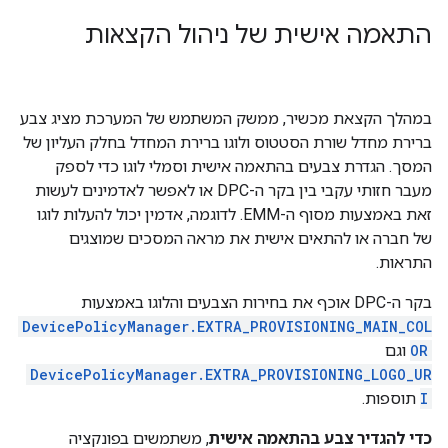
התאמה אישית של ניהול הקצאות
במהלך הקצאת מכשיר, ממשק המשתמש של המערכת מציג צבע
ברירת מחדל שורת הסטטוס ולוגו ברירת המחדל בחלק העליון של
המסך. הגדרת צבעים בהתאמה אישית וסמלי לוגו כדי לספק
מעבר חזותי עקבי בין בקר ה-DPC או לאפשר לאדמינים לעשות
זאת באמצעות מסוף ה-EMM. לדוגמה, אדמין יכול להעלות לוגו
של חברה או להתאים אישית את מראה המסכים שמוצגים
התראות.
בקר ה-DPC אוכף את בחירות הצבעים והלוגו באמצעות
DevicePolicyManager.EXTRA_PROVISIONING_MAIN_COL
OR
וגם
DevicePolicyManager.EXTRA_PROVISIONING_LOGO_UR
I
תוספות.
כדי להגדיר צבע בהתאמה אישית
, משתמשים בפונקציה