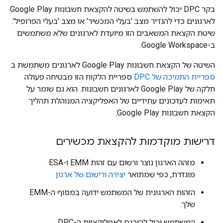
בקר DPC יכול להשתמש בשיטה להקצאת חשבונות Google Play
לארגונים כדי להגדיר מצב 'בעלי המכשיר' או מצב 'בעלי הפרופיל'.
שיטת הקצאת המשאבים הזו מיועדת לארגונים שלא משתמשים
ב-Google Workspace.
השיטה של הקצאת חשבונות Google Play לארגונים משתמשת ב
ספריית התמיכה של DPC
ספריית הלקוח הזו מבטיחה פעולה
חלקה של Google Play לארגונים חשבונות. הוא גם שומר על
תאימות לעדכונים עתידיים של האפליקציה המנוהלת תהליך
הקצאת חשבונות Google Play.
דרישות מוקדמות להקצאת מכשירים
מזהה הארגון נוצר ורשום עם זהות EMM ו-ESA
מוגדרת, כפי שמתואר
יצירה ורישום של ארגון
הזהות הארגונית של המשתמש ידועה במסוף ה-EMM
שלך.
המשתמש יכול להיכנס לאפליקציית ה-DPC