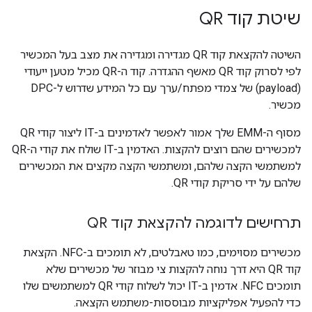
שיטת קוד QR
השיטה להקצאת קוד QR מגדירה ומגדירה את מצב בעל המכשיר
לפי לסרוק קוד QR מאשף ההגדרה. קוד ה-QR מכיל מטען ייעודי
(payload) של צמדי מפתח/ערך עם כל המידע שדרוש ל-DPC
מכשיר.
מסוף ה-EMM שלך אמור לאפשר לאדמינים ב-IT ליצור קודי QR
למכשירים שהם רוצים להקצות. האדמין ב-IT שולח את קודי ה-QR
למשתמשי הקצה שלהם, ומשתמשי הקצה מקצים את המכשירים
שלהם על ידי סריקת קודי QR.
תרחישים לדוגמה להקצאת קוד QR
מכשירים מסוימים, כמו טאבלטים, לא תומכים ב-NFC. הקצאת
קוד QR היא דרך נוחה להקצות צי מבוזר של מכשירים שלא
תומכים NFC. אדמין ב-IT יכול לשלוח קודי QR למשתמשים שלו
כדי להפעיל אפליקציות מבוססות-משתמש הקצאה.