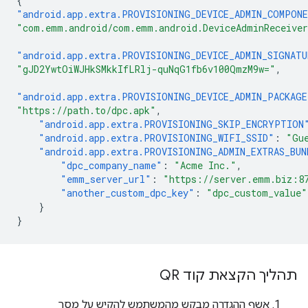
{
"android.app.extra.PROVISIONING_DEVICE_ADMIN_COMPON
"com.emm.android/com.emm.android.DeviceAdminReceive
"android.app.extra.PROVISIONING_DEVICE_ADMIN_SIGNATU
"gJD2YwtOiWJHkSMkkIfLRlj-quNqG1fb6v100QmzM9w="
,
"android.app.extra.PROVISIONING_DEVICE_ADMIN_PACKAG
"https://path.to/dpc.apk"
,
"android.app.extra.PROVISIONING_SKIP_ENCRYPTION
"android.app.extra.PROVISIONING_WIFI_SSID"
:
"Gu
"android.app.extra.PROVISIONING_ADMIN_EXTRAS_BUN
"dpc_company_name"
:
"Acme Inc."
,
"emm_server_url"
:
"https://server.emm.biz:8
"another_custom_dpc_key"
:
"dpc_custom_value"
}
}
תהליך הקצאת קוד QR
אשף ההגדרה מבקש מהמשתמש להקיש על מסך