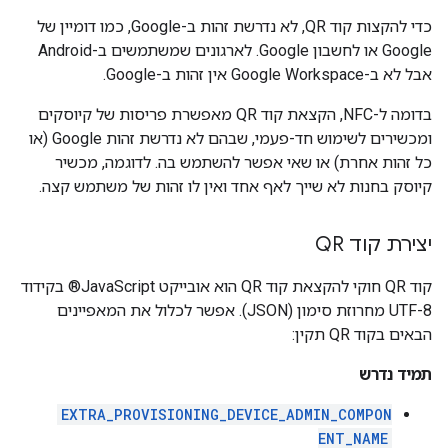
כדי להקצות קוד QR, לא נדרשת זהות ב-Google, כמו דומיין של
Google או לחשבון Google. לארגונים שמשתמשים ב-Android
אבל לא ב-Google Workspace אין זהות ב-Google.
בדומה ל-NFC, הקצאת קוד QR מאפשרת פריסות של קיוסקים
ומכשירים לשימוש חד-פעמי, שבהם לא נדרשת זהות Google (או
כל זהות אחרת) או שאי אפשר להשתמש בה. לדוגמה, מכשיר
קיוסק בחנות לא שייך לאף אחד ואין לו זהות של משתמש קצה.
יצירת קוד QR
קוד QR חוקי להקצאת קוד QR הוא אובייקט JavaScript® בקידוד
UTF-8 מחרוזת סימון (JSON). אפשר לכלול את המאפיינים
הבאים בקוד QR תקין:
תמיד נדרש
EXTRA_PROVISIONING_DEVICE_ADMIN_COMPON
ENT_NAME