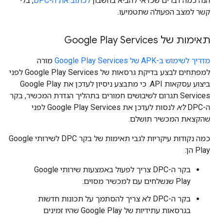
הנה כמה דברים שכדאי להביא בחשבון
לכתוב את ה-DPC
, בלי
קשר למצב הפעולה שתטמיעו.
תאימות של Google Play Services
מדריך לשימוש ב-APK של Google Play Services
מורה
למפתחים לבצע בדיקת גרסאות של Google Play Services לפני
ביצוע עסקאות API. כי מתבצע ניסיון לעדכן את Google Play
Services תגרום לשיבושים חמורים בתהליך הגדרת המכשיר, בקר
ה-DPC
לא
לנסות לעדכן את Google Play Services לפני
שהקצאת המכשיר תושלם.
כמה נקודות עיקריות לגבי תאימות של בקר DPC לשירותי Google
Play הן:
בקר ה-DPC צריך לפעול באמצעות שירותי Google
Play שנשלחים עם למכשיר מסוים.
בקר ה-DPC לא צריך להסתמך על תכונות חדשות
בגרסאות עתידיות של Google Play שהיו זמינים