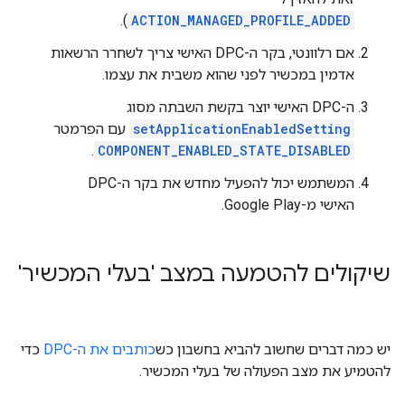
).
ACTION_MANAGED_PROFILE_ADDED
אם רלוונטי, בקר ה-DPC האישי צריך לשחרר הרשאות
אדמין במכשיר לפני שהוא משבית את עצמו.
ה-DPC האישי יוצר בקשת השבתה מסוג
setApplicationEnabledSetting
עם הפרמטר
.
COMPONENT_ENABLED_STATE_DISABLED
המשתמש יכול להפעיל מחדש את בקר ה-DPC
האישי מ-Google Play.
שיקולים להטמעה במצב 'בעלי המכשיר'
יש כמה דברים שחשוב להביא בחשבון כש
כותבים את ה-DPC
כדי
להטמיע את מצב הפעולה של בעלי המכשיר.