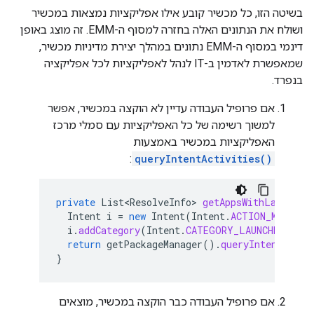
בשיטה הזו, כל מכשיר קובע אילו אפליקציות נמצאות במכשיר
ושולח את הנתונים האלה בחזרה למסוף ה-EMM. זה מוצג באופן
דינמי במסוף ה-EMM נתונים במהלך יצירת מדיניות מכשיר,
שמאפשרת לאדמין ב-IT לנהל לאפליקציות לכל אפליקציה
בנפרד.
אם פרופיל העבודה עדיין לא הוקצה במכשיר, אפשר
למשוך רשימה של כל האפליקציות עם סמלי מרכז
האפליקציות במכשיר באמצעות
:
queryIntentActivities()
private
List<ResolveInfo>
getAppsWithLauncher
Intent
i
=
new
Intent
(
Intent
.
ACTION_MAIN
);
i
.
addCategory
(
Intent
.
CATEGORY_LAUNCHER
);
return
getPackageManager
().
queryIntentActiv
}
אם פרופיל העבודה כבר הוקצה במכשיר, מוצאים