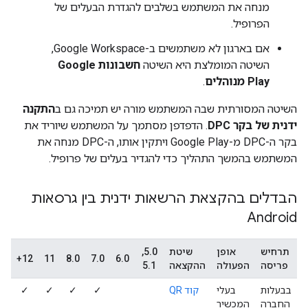
מנחה את המשתמש בשלבים להגדרת הבעלים של
הפרופיל.
אם בארגון לא משתמשים ב-Google Workspace,
השיטה המומלצת היא השיטה
חשבונות Google
Play מנוהלים
.
השיטה המסורתית שבה המשתמש מורה יש תמיכה גם ב
התקנה
ידנית של בקר DPC
. הדפדפן מסתמך על המשתמש שיוריד את
בקר ה-DPC מ-Google Play ויתקין אותו, ה-DPC מנחה את
המשתמש בהמשך התהליך כדי להגדיר בעלים של פרופיל.
הבדלים בהקצאת הרשאות ידנית בין גרסאות
Android
תרחיש
אופן
שיטת
5.0,
12+
11
8.0
7.0
6.0
פריסה
הפעולה
ההקצאה
5.1
בבעלות
בעלי
קוד QR
✓
✓
✓
✓
החברה
המכשיר