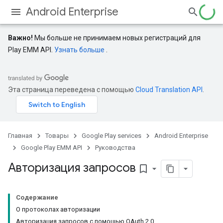
Android Enterprise
Важно!
Мы больше не принимаем новых регистраций для
Play EMM API.
Узнать больше
.
Эта страница переведена с помощью
Cloud Translation API
.
Главная
Товары
Google Play services
Android Enterprise
Google Play EMM API
Руководства
Авторизация запросов
bookmark_border
Содержание
О протоколах авторизации
Авторизация запросов с помощью OAuth 2.0