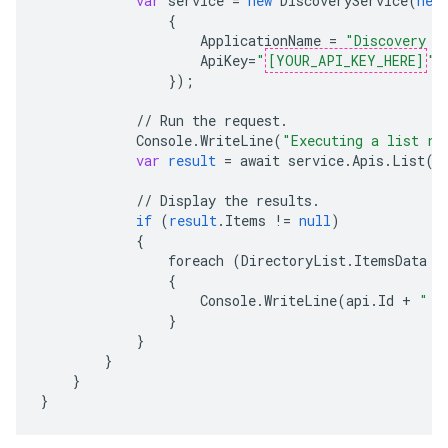
var
service
=
new
DiscoveryService
(
new
{
ApplicationName
=
"Discovery S
ApiKey
=
"
[YOUR_API_KEY_HERE]
"
,
}
);
//
Run
the
request
.
Console
.
WriteLine
(
"Executing a list re
var
result
=
await
service
.
Apis
.
List
()
//
Display
the
results
.
if
(
result
.
Items
!=
null
)
{
foreach
(
DirectoryList
.
ItemsData
a
{
Console
.
WriteLine
(
api
.
Id
+
" -
}
}
}
}
}