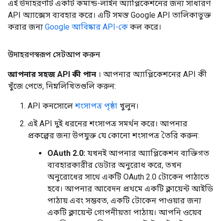
এই উদাহরণটি একটি কমান্ড-লাইন অ্যাপ্লিকেশনের জন্য সাধারণ
API অ্যাক্সেস ব্যবহার করে। এটি সমস্ত Google API তালিকাভুক্ত
করার জন্য
Google আবিষ্কার API-কে
কল করে।
উদাহরণস্বরূপ সেটআপ করুন
আপনার সহজ API কী পান
। আপনার অ্যাপ্লিকেশনের API কী
খুঁজে পেতে, নিম্নলিখিতগুলি করুন:
API কনসোলে
শংসাপত্র পৃষ্ঠা
খুলুন।
এই API দুই ধরনের শংসাপত্র সমর্থন করে। আপনার
প্রকল্পের জন্য উপযুক্ত যে কোনো শংসাপত্র তৈরি করুন:
OAuth 2.0:
যখনই আপনার অ্যাপ্লিকেশন ব্যক্তিগত
ব্যবহারকারীর ডেটার অনুরোধ করে, তখন
অনুরোধের সাথে একটি OAuth 2.0 টোকেন পাঠাতে
হবে। আপনার আবেদন প্রথমে একটি ক্লায়েন্ট আইডি
পাঠায় এবং সম্ভবত, একটি টোকেন পাওয়ার জন্য
একটি ক্লায়েন্ট গোপনীয়তা পাঠায়। আপনি ওয়েব