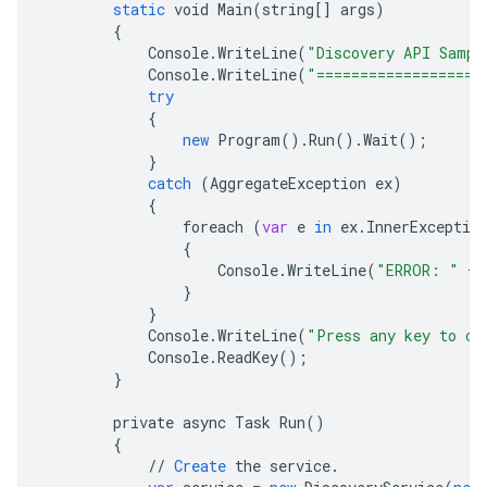
static
void
Main
(
string
[]
args
)
{
Console
.
WriteLine
(
"Discovery API Sampl
Console
.
WriteLine
(
"===================
try
{
new
Program
().
Run
().
Wait
();
}
catch
(
AggregateException
ex
)
{
foreach
(
var
e
in
ex
.
InnerExceptio
{
Console
.
WriteLine
(
"ERROR: "
+
}
}
Console
.
WriteLine
(
"Press any key to co
Console
.
ReadKey
();
}
private
async
Task
Run
()
{
//
Create
the
service
.