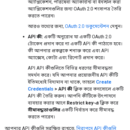
অ্যাপ্লিকেশন, পরিষেবা অ্যাকাউন্ট বা ইনস্টল করা
অ্যাপ্লিকেশনগুলির জন্য OAuth 2.0 শংসাপত্র তৈরি
করতে পারেন৷
আরও তথ্যের জন্য,
OAuth 2.0 ডকুমেন্টেশন
দেখুন।
API কী:
একটি অনুরোধ যা একটি OAuth 2.0
টোকেন প্রদান করে না একটি API কী পাঠাতে হবে।
কী আপনার প্রকল্পকে শনাক্ত করে এবং API
অ্যাক্সেস, কোটা এবং রিপোর্ট প্রদান করে।
API API কীগুলিতে বিভিন্ন ধরণের সীমাবদ্ধতা
সমর্থন করে। যদি আপনার প্রয়োজনীয় API কীটি
ইতিমধ্যেই বিদ্যমান না থাকে, তাহলে
Create
Credentials
> API কী
ক্লিক করে কনসোলে একটি
API কী তৈরি করুন। আপনি কীটিকে উৎপাদনে
ব্যবহার করার আগে
Restrict key-এ
ক্লিক করে
সীমাবদ্ধতাগুলির
একটি নির্বাচন করে সীমাবদ্ধ
করতে পারেন।
আপনার API কীগুলি সুরক্ষিত রাখতে,
নিরাপদে API কীগুলি