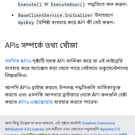
Execute()
বা
ExecuteAsyc()
পদ্ধতিতে কল করুন।
BaseClientService.Initializer
উদাহরণে
ApiKey
বৈশিষ্ট্য ব্যবহার করে API কী সেট করুন।
APIs সম্পর্কে তথ্য খোঁজা
সমর্থিত APIs
পৃষ্ঠাটি সমস্ত API তালিকা করে যা এই লাইব্রেরি
ব্যবহার করে অ্যাক্সেস করা যেতে পারে সেইসাথে ডকুমেন্টেশনের
লিঙ্কগুলিও।
আপনি APIs ব্রাউজ করতে, উপলব্ধ পদ্ধতিগুলি তালিকাভুক্ত
করতে এবং এমনকি আপনার ব্রাউজার থেকে API কলগুলি চেষ্টা
করতে
APIs এক্সপ্লোরার
ব্যবহার করতে পারেন৷
অন্য কিছু উল্লেখ না করা থাকলে, এই পৃষ্ঠার কন্টেন্ট
Creative Commons
Attribution 4.0 License
-এর অধীনে এবং কোডের নমুনাগুলি
Apache 2.0