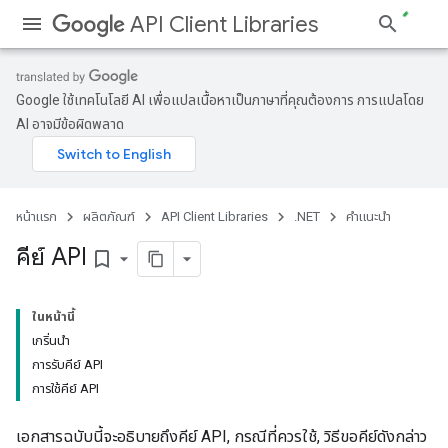
API Client Libraries
Google ใช้เทคโนโลยี AI เพื่อแปลเนื้อหาเป็นภาษาที่คุณต้องการ การแปลโดย
AI อาจมีข้อผิดพลาด
หน้าแรก
ผลิตภัณฑ์
API Client Libraries
.NET
คำแนะนำ
คีย์ API
bookmark_border
ในหน้านี้
เกริ่นนำ
การรับคีย์ API
การใช้คีย์ API
เอกสารฉบับนี้จะอธิบายถึงคีย์ API, กรณีที่ควรใช้, วิธีขอคีย์ดังกล่าว