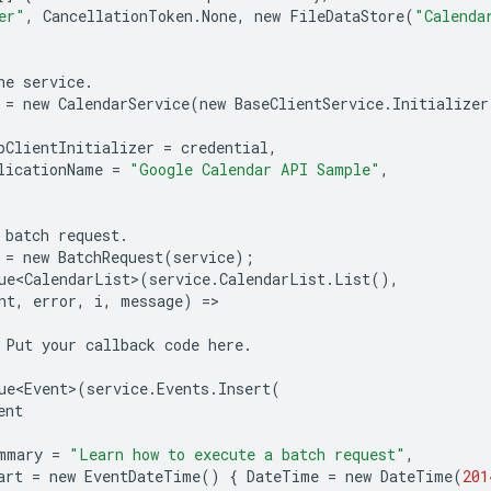
er"
,
CancellationToken
.
None
,
new
FileDataStore
(
"Calenda
he
service
.
=
new
CalendarService
(
new
BaseClientService
.
Initializer
pClientInitializer
=
credential
,
licationName
=
"Google Calendar API Sample"
,
batch
request
.
=
new
BatchRequest
(
service
);
ue<CalendarList>
(
service
.
CalendarList
.
List
(),
nt
,
error
,
i
,
message
)
=
Put
your
callback
code
here
.
ue<Event>
(
service
.
Events
.
Insert
(
ent
mmary
=
"Learn how to execute a batch request"
,
art
=
new
EventDateTime
()
{
DateTime
=
new
DateTime
(
201