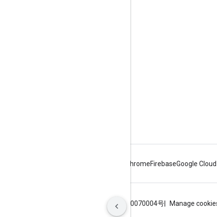
참여
Google Developer Program
Google Developer Groups
Google Developer Experts
Accelerators
Google Cloud & NVIDIA
Android
Chrome
Firebase
Google Cloud
약관
개인정보처리방침
ICP证合字B2-20070004号
Manage cookie