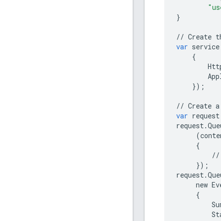
"us
}
//
Create
t
var
service
{
Htt
App
});
//
Create
a
var
request
request
.
Que
(
conte
{
//
});
request
.
Que
new
Ev
{
Su
St