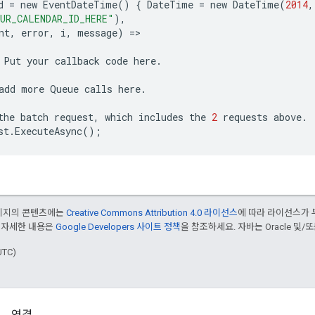
d
=
new
EventDateTime
()
{
DateTime
=
new
DateTime
(
2014
,
UR_CALENDAR_ID_HERE"
),
nt
,
error
,
i
,
message
)
=
Put
your
callback
code
here
.
add
more
Queue
calls
here
.
the
batch
request
,
which
includes
the
2
requests
above
.
st
.
ExecuteAsync
();
페이지의 콘텐츠에는
Creative Commons Attribution 4.0 라이선스
에 따라 라이선스가 
 자세한 내용은
Google Developers 사이트 정책
을 참조하세요. 자바는 Oracle 및/
UTC)