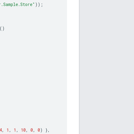
r.Sample.Store"
));
()
4
,
1
,
1
,
10
,
0
,
0
)
},