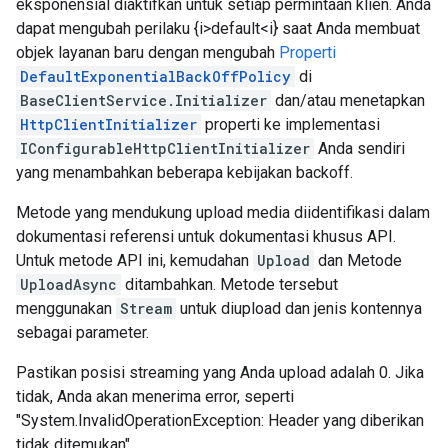
eksponensial diaktifkan untuk setiap permintaan klien. Anda
dapat mengubah perilaku {i>default<i} saat Anda membuat
objek layanan baru dengan mengubah
Properti
DefaultExponentialBackOffPolicy
di
BaseClientService.Initializer
dan/atau menetapkan
HttpClientInitializer
properti ke implementasi
IConfigurableHttpClientInitializer
Anda sendiri
yang menambahkan beberapa kebijakan backoff.
Metode yang mendukung upload media diidentifikasi dalam
dokumentasi referensi untuk dokumentasi khusus API.
Untuk metode API ini, kemudahan
Upload
dan Metode
UploadAsync
ditambahkan. Metode tersebut
menggunakan
Stream
untuk diupload dan jenis kontennya
sebagai parameter.
Pastikan posisi streaming yang Anda upload adalah 0. Jika
tidak, Anda akan menerima error, seperti
"System.InvalidOperationException: Header yang diberikan
tidak ditemukan".