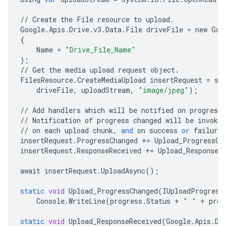
//
Create
the
File
resource
to
upload
.
Google
.
Apis
.
Drive
.
v3
.
Data
.
File
driveFile
=
new
Goo
{
Name
=
"Drive_File_Name"
};
//
Get
the
media
upload
request
object
.
FilesResource
.
CreateMediaUpload
insertRequest
=
se
driveFile
,
uploadStream
,
"image/jpeg"
);
//
Add
handlers
which
will
be
notified
on
progress
//
Notification
of
progress
changed
will
be
invoked
//
on
each
upload
chunk
,
and
on
success
or
failure
.
insertRequest
.
ProgressChanged
+=
Upload_ProgressCh
insertRequest
.
ResponseReceived
+=
Upload_ResponseR
await
insertRequest
.
UploadAsync
();
static
void
Upload_ProgressChanged
(
IUploadProgress
Console
.
WriteLine
(
progress
.
Status
+
" "
+
prog
static
void
Upload_ResponseReceived
(
Google
.
Apis
.
Dr