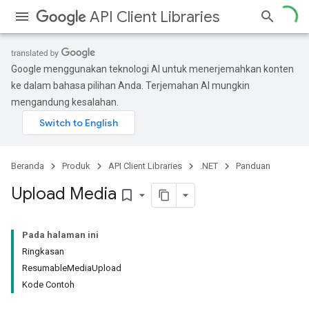
API Client Libraries
Google menggunakan teknologi AI untuk menerjemahkan konten
ke dalam bahasa pilihan Anda. Terjemahan AI mungkin
mengandung kesalahan.
Beranda
Produk
API Client Libraries
.NET
Panduan
Upload Media
bookmark_border
Pada halaman ini
Ringkasan
ResumableMediaUpload
Kode Contoh