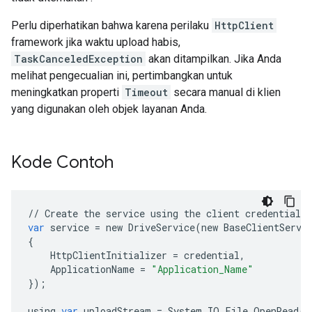
Perlu diperhatikan bahwa karena perilaku
HttpClient
framework jika waktu upload habis,
TaskCanceledException
akan ditampilkan. Jika Anda
melihat pengecualian ini, pertimbangkan untuk
meningkatkan properti
Timeout
secara manual di klien
yang digunakan oleh objek layanan Anda.
Kode Contoh
//
Create
the
service
using
the
client
credentials
.
var
service
=
new
DriveService
(
new
BaseClientServi
{
HttpClientInitializer
=
credential
,
ApplicationName
=
"Application_Name"
});
using
var
uploadStream
=
System
.
IO
.
File
.
OpenRead
(
"