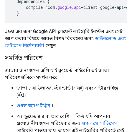
dependencies
{
compile
'
com
.
google
.
api
-
client
:
google
-
api
-
cl
}
Java এর জন্য Google API ক্লায়েন্ট লাইব্রেরি ইনস্টল এবং সেট
আপ করার বিষয়ে আরও বিশদ বিবরণের জন্য,
ডাউনলোড এবং
সেটআপ নির্দেশাবলী
দেখুন।
সমর্থিত পরিবেশ
জাভার জন্য গুগল এপিআই ক্লায়েন্ট লাইব্রেরি এই জাভা
পরিবেশগুলিকে সমর্থন করে:
জাভা ৮ বা উচ্চতর, স্ট্যান্ডার্ড (এসই) এবং এন্টারপ্রাইজ
(ইই)।
গুগল অ্যাপ ইঞ্জিন
।
অ্যান্ড্রয়েড ৪.৪ বা তার বেশি — কিন্তু যদি আপনার
প্রয়োজনীয় গুগল পরিষেবার জন্য
গুগল প্লে সার্ভিসেস
লাইব্রেরি পাওয়া যায়, তাহলে এই লাইব্রেরির পরিবর্তে সেই