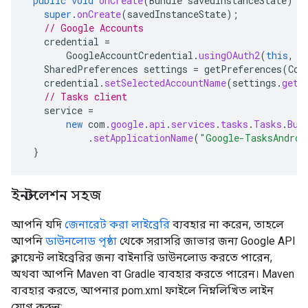
public
void
onCreate
(
Bundle
savedInstanceState
)
{
super
.
onCreate
(
savedInstanceState
);
// Google Accounts
credential
=
GoogleAccountCredential
.
usingOAuth2
(
this
,
C
SharedPreferences
settings
=
getPreferences
(
Con
credential
.
setSelectedAccountName
(
settings
.
getS
// Tasks client
service
=
new
com
.
google
.
api
.
services
.
tasks
.
Tasks
.
Bui
.
setApplicationName
(
"Google-TasksAndroi
}
ইনস্টলেশন সহজ
আপনি যদি
জেনারেট করা লাইব্রেরি
ব্যবহার না করেন, তাহলে
আপনি
ডাউনলোড পৃষ্ঠা
থেকে সরাসরি জাভার জন্য Google API
ক্লায়েন্ট লাইব্রেরির জন্য বাইনারি ডাউনলোড করতে পারেন,
অথবা আপনি Maven বা Gradle ব্যবহার করতে পারেন। Maven
ব্যবহার করতে, আপনার pom.xml ফাইলে নিম্নলিখিত লাইন
যোগ করুন: