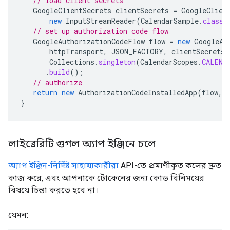
// load client secrets
GoogleClientSecrets
clientSecrets
=
GoogleClien
new
InputStreamReader
(
CalendarSample
.
class
.
// set up authorization code flow
GoogleAuthorizationCodeFlow
flow
=
new
GoogleAu
httpTransport
,
JSON_FACTORY
,
clientSecrets
,
Collections
.
singleton
(
CalendarScopes
.
CALEND
.
build
();
// authorize
return
new
AuthorizationCodeInstalledApp
(
flow
,
}
লাইব্রেরিটি গুগল অ্যাপ ইঞ্জিনে চলে
অ্যাপ ইঞ্জিন-নির্দিষ্ট সাহায্যকারীরা
API-তে প্রমাণীকৃত কলের দ্রুত
কাজ করে, এবং আপনাকে টোকেনের জন্য কোড বিনিময়ের
বিষয়ে চিন্তা করতে হবে না।
যেমন: