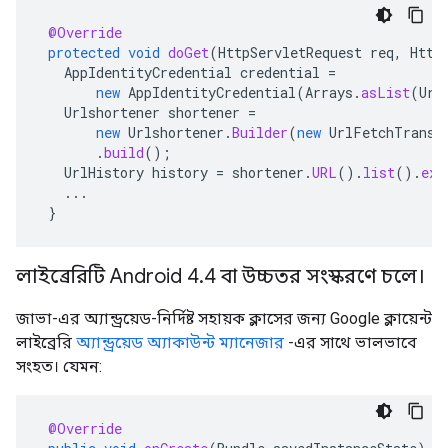
@Override
protected
void
doGet
(
HttpServletRequest
req
,
Http
AppIdentityCredential
credential
=
new
AppIdentityCredential
(
Arrays
.
asList
(
Url
Urlshortener
shortener
=
new
Urlshortener
.
Builder
(
new
UrlFetchTransp
.
build
();
UrlHistory
history
=
shortener
.
URL
().
list
().
exe
...
}
লাইব্রেরিটি Android 4.4 বা উচ্চতর সংস্করণে চলে।
জাভা-এর অ্যান্ড্রয়েড-নির্দিষ্ট সহায়ক ক্লাসের জন্য Google ক্লায়েন্ট
লাইব্রেরি
অ্যান্ড্রয়েড অ্যাকাউন্ট ম্যানেজার
-এর সাথে ভালভাবে
সংহত। যেমন:
@Override