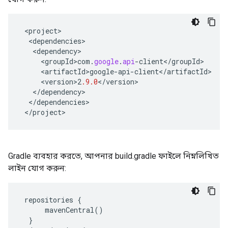
<
project
<
dependencies
<
dependency
<
groupId>com
.
google
.
api
-
client
<
/
groupId
<
artifactId>google
-
api
-
client
<
/
artifactId
<
version>2
.9.0
<
/
version
<
/
dependency
<
/
dependencies
<
/
project
>
Gradle ব্যবহার করতে, আপনার build.gradle ফাইলে নিম্নলিখিত
লাইন যোগ করুন:
repositories
{
mavenCentral
()
}