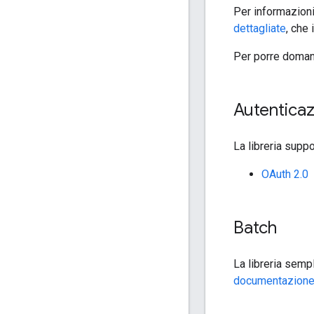
Per informazioni 
dettagliate
, che
Per porre domand
Autentica
La libreria supp
OAuth 2.0
Batch
La libreria semp
documentazione r