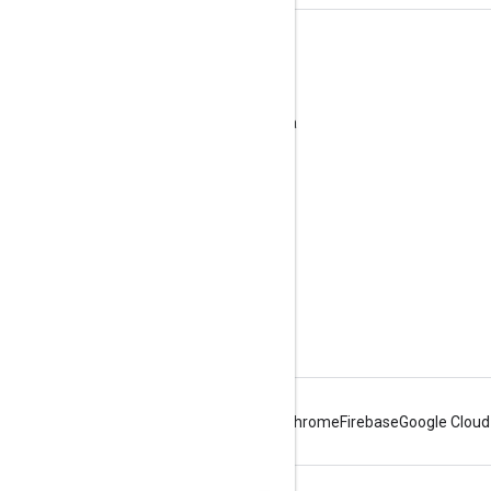
Librerie correlate
Libreria client HTTP di Google per Java
Libreria client OAuth di Google per Java
Librerie client per altri linguaggi
Android
Chrome
Firebase
Google Cloud