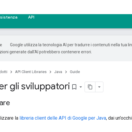
sistenza
API
Google utilizza la tecnologia AI per tradurre i contenuti nella tua l
uzioni generate dall'AI potrebbero contenere errori.
dotti
API Client Libraries
Java
Guide
r gli sviluppatori
bookmark_border
are
ilizzare la
libreria client delle API di Google per Java
, dai un'occh