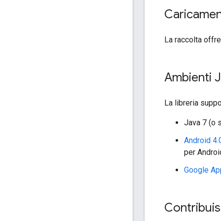
Caricame
La raccolta offre
Ambienti J
La libreria supp
Java 7 (o 
Android 4.
per Andro
Google Ap
Contribuis