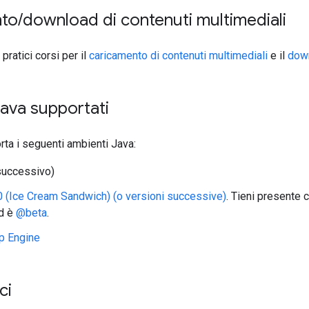
nto
/
download di contenuti multimediali
 pratici corsi per il
caricamento di contenuti multimediali
e il
down
ava supportati
orta i seguenti ambienti Java:
successivo)
0 (Ice Cream Sandwich) (o versioni successive)
. Tieni presente 
id è
@beta
.
p Engine
ci