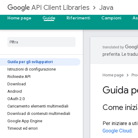
Java
API Client Libraries
Home page
Guide
Riferimenti
Campioni
As
preferita. Le trad
Guida per gli sviluppatori
Istruzioni di configurazione
Home page
Pro
Richieste API
Download
Guida pe
Android
OAuth 2
.
0
Come inizi
Caricamento elementi multimediali
Download di contenuti multimediali
Google App Engine
Per iniziare a ut
Timeout ed errori
Google Cloud
.