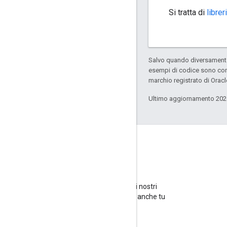
Si tratta di
librer
Salvo quando diversamente 
esempi di codice sono con
marchio registrato di Oracl
Ultimo aggiornamento 202
GitHub
Crea un fork dei nostri
campioni e provali anche tu