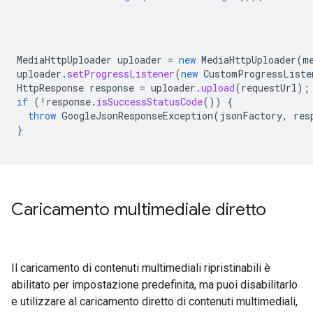
MediaHttpUploader
uploader
=
new
MediaHttpUploader
(
m
uploader
.
setProgressListener
(
new
CustomProgressListe
HttpResponse
response
=
uploader
.
upload
(
requestUrl
);
if
(
!
response
.
isSuccessStatusCode
())
{
throw
GoogleJsonResponseException
(
jsonFactory
,
res
}
Caricamento multimediale diretto
Il caricamento di contenuti multimediali ripristinabili è
abilitato per impostazione predefinita, ma puoi disabilitarlo
e utilizzare al caricamento diretto di contenuti multimediali,