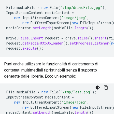
File
mediaFile
=
new
File
(
"/tmp/driveFile.jpg"
);
InputStreamContent
mediaContent
=
new
InputStreamContent
(
"image/jpeg"
,
new
BufferedInputStream
(
new
FileInputStream
(
mediaContent
.
setLength
(
mediaFile
.
length
());
Drive
.
Files
.
Insert
request
=
drive
.
files
().
insert
(
fi
request
.
getMediaHttpUploader
().
setProgressListener
(
n
request
.
execute
();
Puoi anche utilizzare la funzionalità di caricamento di
contenuti multimediali ripristinabili senza il supporto
generate dalle librerie. Ecco un esempio:
File
mediaFile
=
new
File
(
"/tmp/Test.jpg"
);
InputStreamContent
mediaContent
=
new
InputStreamContent
(
"image/jpeg"
,
new
BufferedInputStream
(
new
FileInputStream
(
mediaContent
.
setLength
(
mediaFile
.
length
());