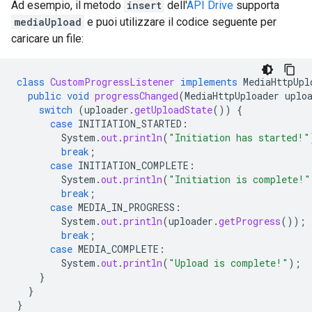
Ad esempio, il metodo
insert
dell'
API Drive
supporta
mediaUpload
e puoi utilizzare il codice seguente per
caricare un file:
class
CustomProgressListener
implements
MediaHttpUpl
public
void
progressChanged
(
MediaHttpUploader
uplo
switch
(
uploader
.
getUploadState
())
{
case
INITIATION_STARTED
:
System
.
out
.
println
(
"Initiation has started!"
break
;
case
INITIATION_COMPLETE
:
System
.
out
.
println
(
"Initiation is complete!"
break
;
case
MEDIA_IN_PROGRESS
:
System
.
out
.
println
(
uploader
.
getProgress
());
break
;
case
MEDIA_COMPLETE
:
System
.
out
.
println
(
"Upload is complete!"
);
}
}
}