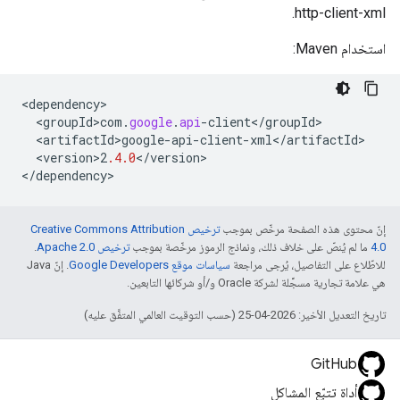
http-client-xml.
استخدام Maven:
<
dependency
<
groupId>com
.
google
.
api
-
client
<
/
groupId
<
artifactId>google
-
api
-
client
-
xml
<
/
artifactId
<
version>2
.4.0
<
/
version
>

<
/
dependency
>
إنّ محتوى هذه الصفحة مرخّص بموجب
ترخيص Creative Commons Attribution
4.0‏
ما لم يُنصّ على خلاف ذلك، ونماذج الرموز مرخّصة بموجب
ترخيص Apache 2.0‏
.
للاطّلاع على التفاصيل، يُرجى مراجعة
سياسات موقع Google Developers‏
. إنّ Java
هي علامة تجارية مسجَّلة لشركة Oracle و/أو شركائها التابعين.
تاريخ التعديل الأخير: 2026-04-25 (حسب التوقيت العالمي المتفَّق عليه)
GitHub
أداة تتبّع المشاكل