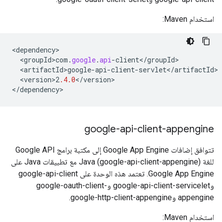
استخدام Maven:
<
dependency
<
groupId>com
.
google
.
api
-
client
<
/
groupId
<
artifactId>google
-
api
-
client
-
servlet
<
/
artifactId
<
version>2
.4.0
<
/
version
>

<
/
dependency
>
google-api-client-appengine
تتوافق إضافات Google App Engine إلى مكتبة برامج Google API
للغة Java (google-api-client-appengine) مع تطبيقات Java على
Google App Engine. تعتمد هذه الوحدة على google-api-client
وgoogle-api-client-servicelet وgoogle-oauth-client-
appengine وgoogle-http-client-appengine.
استخدام Maven: