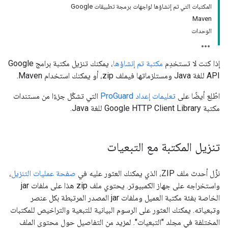
المكتبات التي تم إنشاؤها لواجهات برمجة تطبيقات Google
Maven
الوحدات
إذا كنت لا تستخدِم
مكتبة تم إنشاؤها
، يمكنك تنزيل مكتبة برامج Google
API للغة Java ومستلزماتها فيملف zip، أو يمكنك استخدام Maven.
اطّلِع أيضًا على
تعليمات إعداد ProGuard
التي تشكّل جزءًا من مستندات
مكتبة Google HTTP Client Library للغة Java.
تنزيل المكتبة مع التبعيات
نزِّل أحدث ملف ZIP، الذي يمكنك العثور عليه في
صفحة عمليات التنزيل
،
واستخراجه على جهاز الكمبيوتر. يحتوي ملف zip هذا على ملفات jar
الخاصة بفئة مكتبة العميل وملفات jar المصدر المرتبطة بكل عنصر
وتبعياته. يمكنك العثور على الرسوم البيانية للتبعية والتراخيص للمكتبات
المختلفة في مجلد "التبعيات". لمزيد من التفاصيل حول محتوى الملف