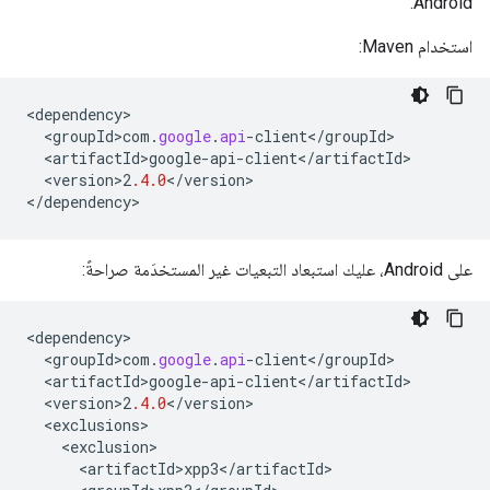
Android.
استخدام Maven:
<
dependency
<
groupId>com
.
google
.
api
-
client
<
/
groupId
<
artifactId>google
-
api
-
client
<
/
artifactId
<
version>2
.4.0
<
/
version
>

<
/
dependency
>
على Android، عليك استبعاد التبعيات غير المستخدَمة صراحةً:
<
dependency
<
groupId>com
.
google
.
api
-
client
<
/
groupId
<
artifactId>google
-
api
-
client
<
/
artifactId
<
version>2
.4.0
<
/
version
<
exclusions
<
exclusion
<
artifactId>xpp3
<
/
artifactId