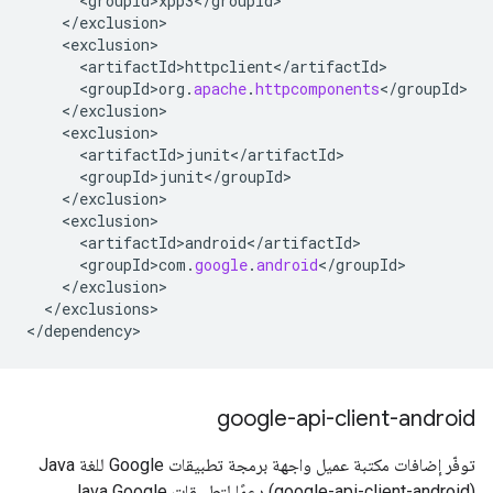
<
groupId>xpp3
<
/
groupId
<
/
exclusion
<
exclusion
<
artifactId>httpclient
<
/
artifactId
<
groupId>org
.
apache
.
httpcomponents
<
/
groupId
<
/
exclusion
<
exclusion
<
artifactId>junit
<
/
artifactId
<
groupId>junit
<
/
groupId
<
/
exclusion
<
exclusion
<
artifactId>android
<
/
artifactId
<
groupId>com
.
google
.
android
<
/
groupId
<
/
exclusion
<
/
exclusions
>

<
/
dependency
>
google-api-client-android
(google-api-client-android) دعمًا لتطبيقات Java Google