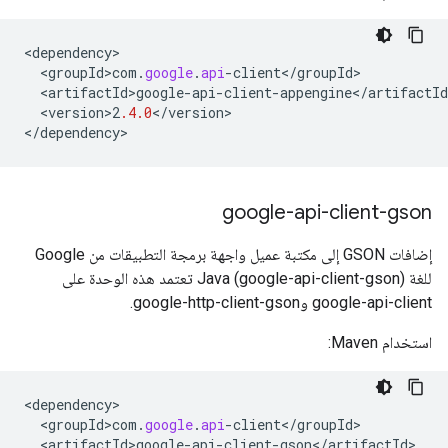
<
dependency
<
groupId>com
.
google
.
api
-
client
<
/
groupId
<
artifactId>google
-
api
-
client
-
appengine
<
/
artifactId
<
version>2
.4.0
<
/
version
>

<
/
dependency
>
google-api-client-gson
إضافات GSON إلى مكتبة عميل واجهة برمجة التطبيقات من Google
للغة Java (google-api-client-gson) تعتمد هذه الوحدة على
google-api-client وgoogle-http-client-gson.
استخدام Maven:
<
dependency
<
groupId>com
.
google
.
api
-
client
<
/
groupId
<
artifactId>google
-
api
-
client
-
gson
<
/
artifactId