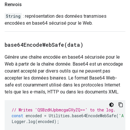
Renvois
String
: représentation des données transmises
encodées en base64 sécurisé pour le Web.
base64EncodeWebSafe(
data)
Génère une chaîne encodée en base64 sécurisée pour le
Web à partir de la chaîne donnée. Base64 est un encodage
courant accepté par divers outils qui ne peuvent pas
accepter les données binaires. Le format Base64 Web-
safe est couramment utilisé dans les protocoles Internet
tels que les e-mails, HTTP ou dans les documents XML.
// Writes 'QSBzdHJpbmcgaGVyZQ==' to the log.
const
encoded
=
Utilities
.
base64EncodeWebSafe
(
'A s
Logger
.
log
(
encoded
);