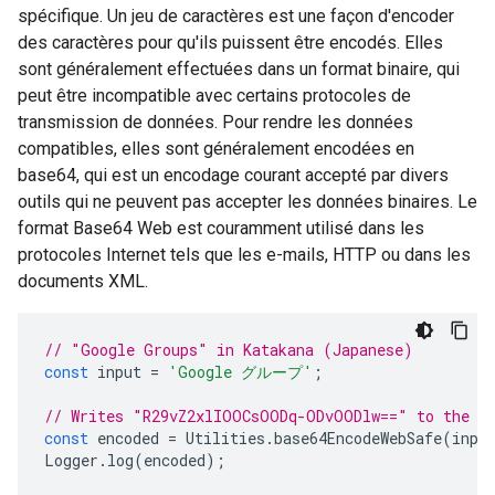
spécifique. Un jeu de caractères est une façon d'encoder
des caractères pour qu'ils puissent être encodés. Elles
sont généralement effectuées dans un format binaire, qui
peut être incompatible avec certains protocoles de
transmission de données. Pour rendre les données
compatibles, elles sont généralement encodées en
base64, qui est un encodage courant accepté par divers
outils qui ne peuvent pas accepter les données binaires. Le
format Base64 Web est couramment utilisé dans les
protocoles Internet tels que les e-mails, HTTP ou dans les
documents XML.
// "Google Groups" in Katakana (Japanese)
const
input
=
'Google グループ'
;
// Writes "R29vZ2xlIOOCsOODq-ODvOODlw==" to the l
const
encoded
=
Utilities
.
base64EncodeWebSafe
(
inpu
Logger
.
log
(
encoded
);