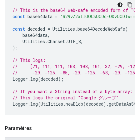
// This is the base64 web-safe encoded form of "
const
base64data
=
'R29vZ2xlIOOCsOODq-ODvOODlw=='
const
decoded
=
Utilities
.
base64DecodeWebSafe
(
base64data
,
Utilities
.
Charset
.
UTF_8
,
);
// This logs:
//     [71, 111, 111, 103, 108, 101, 32, -29, -126,
//      -29, -125, -85, -29, -125, -68, -29, -125, 
Logger
.
log
(
decoded
);
// If you want a String instead of a byte array:
// This logs the original "Google グループ"
Logger
.
log
(
Utilities
.
newBlob
(
decoded
).
getDataAsStr
Paramètres