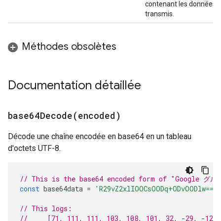
contenant les données d
transmis.
Méthodes obsolètes
Documentation détaillée
base64Decode(
encoded)
Décode une chaîne encodée en base64 en un tableau
d'octets UTF-8.
// This is the base64 encoded form of "Google グ
const
base64data
=
'R29vZ2xlIOOCsOODq+ODvOODlw=='
// This logs:
//     [71, 111, 111, 103, 108, 101, 32, -29, -126,