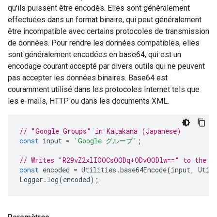
qu'ils puissent être encodés. Elles sont généralement
effectuées dans un format binaire, qui peut généralement
être incompatible avec certains protocoles de transmission
de données. Pour rendre les données compatibles, elles
sont généralement encodées en base64, qui est un
encodage courant accepté par divers outils qui ne peuvent
pas accepter les données binaires. Base64 est
couramment utilisé dans les protocoles Internet tels que
les e-mails, HTTP ou dans les documents XML.
// "Google Groups" in Katakana (Japanese)
const
input
=
'Google グループ'
;
// Writes "R29vZ2xlIOOCsOODq+ODvOODlw==" to the l
const
encoded
=
Utilities
.
base64Encode
(
input
,
Util
Logger
.
log
(
encoded
);