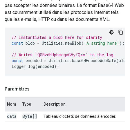
pas accepter les données binaires. Le format Base64 Web
est couramment utilisé dans les protocoles Internet tels
que les e-mails, HTTP ou dans les documents XML.
// Instantiates a blob here for clarity
const
blob
=
Utilities
.
newBlob
(
'A string here'
);
// Writes 'QSBzdHJpbmcgaGVyZQ==' to the log.
const
encoded
=
Utilities
.
base64EncodeWebSafe
(
blob
Logger
.
log
(
encoded
);
Paramètres
Nom
Type
Description
data
Byte[]
Tableau d'octets de données à encoder.