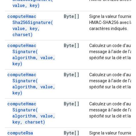
value
,
key)
compute
Hmac
Byte[]
Signe la valeur fournie à 
Sha256Signature(
HMAC-SHA256 avec la clé
value
,
key
,
caractères indiqués.
charset)
compute
Hmac
Byte[]
Calculez un code d'authe
Signature(
message à l'aide de l'al
algorithm
,
value
,
spécifié sur la clé et la v
key)
compute
Hmac
Byte[]
Calculez un code d'authe
Signature(
message à l'aide de l'al
algorithm
,
value
,
spécifié sur la clé et la v
key)
compute
Hmac
Byte[]
Calculez un code d'authe
Signature(
message à l'aide de l'al
algorithm
,
value
,
spécifié sur la clé et la v
key
,
charset)
compute
Rsa
Byte[]
Signe la valeur fournie à