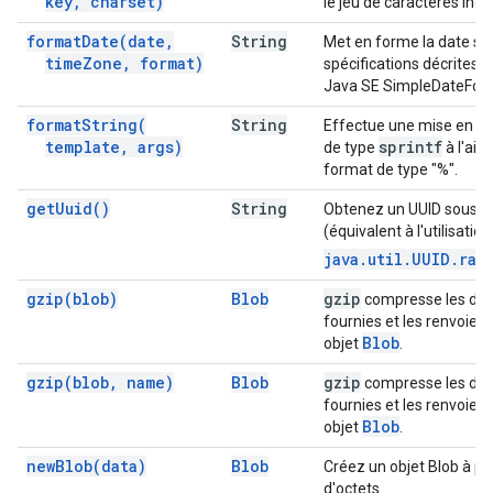
key
,
charset)
le jeu de caractères indi
format
Date(
date
,
String
Met en forme la date sel
time
Zone
,
format)
spécifications décrites d
Java SE SimpleDateFor
format
String(
String
Effectue une mise en f
template
,
args)
sprintf
de type
à l'aid
format de type "%".
get
Uuid(
)
String
Obtenez un UUID sous f
(équivalent à l'utilisati
java.util.UUID.ran
gzip(
blob)
Blob
gzip
compresse les do
fournies et les renvoie 
Blob
objet
.
gzip(
blob
,
name)
Blob
gzip
compresse les do
fournies et les renvoie 
Blob
objet
.
new
Blob(
data)
Blob
Créez un objet Blob à par
d'octets.