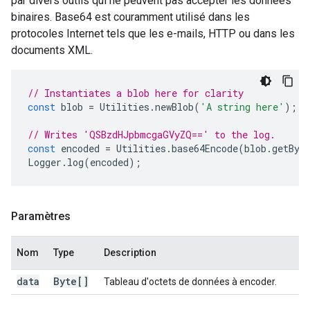
par divers outils qui ne peuvent pas accepter les données
binaires. Base64 est couramment utilisé dans les
protocoles Internet tels que les e-mails, HTTP ou dans les
documents XML.
// Instantiates a blob here for clarity
const
blob
=
Utilities
.
newBlob
(
'A string here'
);
// Writes 'QSBzdHJpbmcgaGVyZQ==' to the log.
const
encoded
=
Utilities
.
base64Encode
(
blob
.
getByt
Logger
.
log
(
encoded
);
Paramètres
Nom
Type
Description
data
Byte[]
Tableau d'octets de données à encoder.