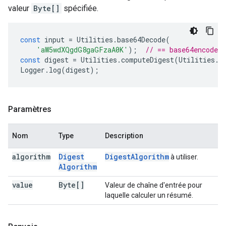
valeur
Byte[]
spécifiée.
const
input
=
Utilities
.
base64Decode
(
'aW5wdXQgdG8gaGFzaA0K'
);
// == base64encode(
const
digest
=
Utilities
.
computeDigest
(
Utilities
.
D
Logger
.
log
(
digest
);
Paramètres
Nom
Type
Description
algorithm
Digest
Digest
Algorithm
à utiliser.
Algorithm
value
Byte[]
Valeur de chaîne d'entrée pour
laquelle calculer un résumé.