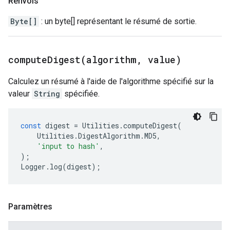
Renvois
Byte[]
: un byte[] représentant le résumé de sortie.
computeDigest(
algorithm
,
value)
Calculez un résumé à l'aide de l'algorithme spécifié sur la
valeur
String
spécifiée.
const
digest
=
Utilities
.
computeDigest
(
Utilities
.
DigestAlgorithm
.
MD5
,
'input to hash'
,
);
Logger
.
log
(
digest
);
Paramètres