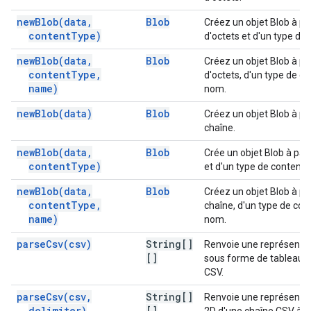
new
Blob(
data
,
Blob
Créez un objet Blob à par
content
Type)
d'octets et d'un type de
new
Blob(
data
,
Blob
Créez un objet Blob à par
content
Type
,
d'octets, d'un type de c
name)
nom.
new
Blob(
data)
Blob
Créez un objet Blob à par
chaîne.
new
Blob(
data
,
Blob
Crée un objet Blob à part
content
Type)
et d'un type de contenu.
new
Blob(
data
,
Blob
Créez un objet Blob à par
content
Type
,
chaîne, d'un type de con
name)
nom.
parse
Csv(
csv)
String[]
Renvoie une représentat
[]
sous forme de tableau 2
CSV.
parse
Csv(
csv
,
String[]
Renvoie une représentat
delimiter)
[]