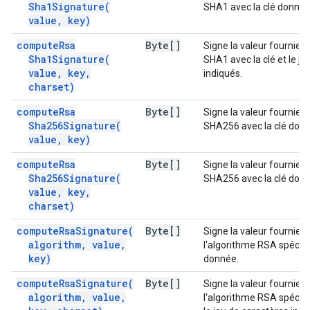
Sha1Signature(
SHA1 avec la clé donnée
value
,
key)
compute
Rsa
Byte[]
Signe la valeur fournie à
Sha1Signature(
SHA1 avec la clé et le je
value
,
key
,
indiqués.
charset)
compute
Rsa
Byte[]
Signe la valeur fournie à
Sha256Signature(
SHA256 avec la clé donn
value
,
key)
compute
Rsa
Byte[]
Signe la valeur fournie à
Sha256Signature(
SHA256 avec la clé donn
value
,
key
,
charset)
compute
Rsa
Signature(
Byte[]
Signe la valeur fournie à 
algorithm
,
value
,
l'algorithme RSA spécifié
key)
donnée.
compute
Rsa
Signature(
Byte[]
Signe la valeur fournie à 
algorithm
,
value
,
l'algorithme RSA spécifié