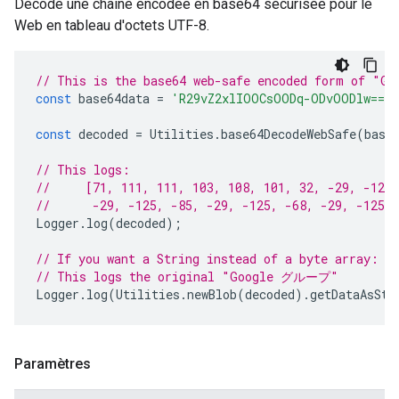
Décode une chaîne encodée en base64 sécurisée pour le
Web en tableau d'octets UTF-8.
// This is the base64 web-safe encoded form of "
const
base64data
=
'R29vZ2xlIOOCsOODq-ODvOODlw=='
const
decoded
=
Utilities
.
base64DecodeWebSafe
(
base
// This logs:
//     [71, 111, 111, 103, 108, 101, 32, -29, -126,
//      -29, -125, -85, -29, -125, -68, -29, -125, 
Logger
.
log
(
decoded
);
// If you want a String instead of a byte array:
// This logs the original "Google グループ"
Logger
.
log
(
Utilities
.
newBlob
(
decoded
).
getDataAsStr
Paramètres