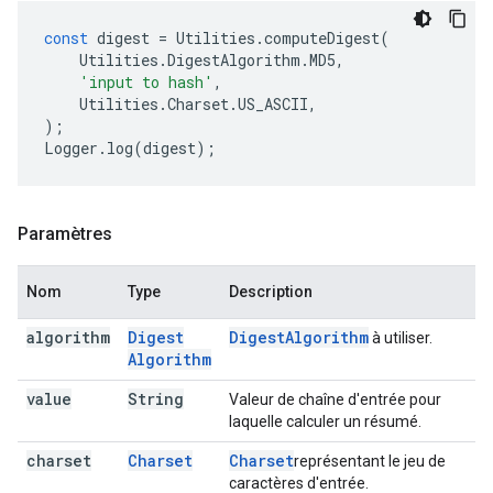
const
digest
=
Utilities
.
computeDigest
(
Utilities
.
DigestAlgorithm
.
MD5
,
'input to hash'
,
Utilities
.
Charset
.
US_ASCII
,
);
Logger
.
log
(
digest
);
Paramètres
Nom
Type
Description
algorithm
Digest
Digest
Algorithm
à utiliser.
Algorithm
value
String
Valeur de chaîne d'entrée pour
laquelle calculer un résumé.
charset
Charset
Charset
représentant le jeu de
caractères d'entrée.