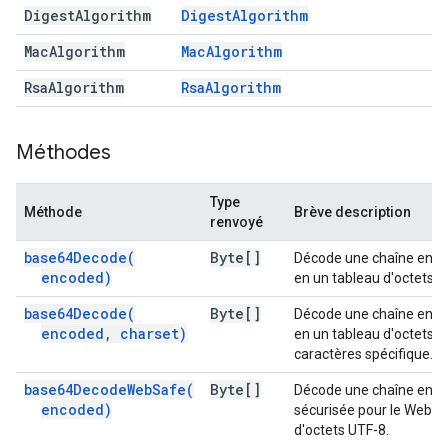
Digest
Algorithm
Digest
Algorithm
Mac
Algorithm
Mac
Algorithm
Rsa
Algorithm
Rsa
Algorithm
Méthodes
Type
Méthode
Brève description
renvoyé
base64Decode(
Byte[]
Décode une chaîne enc
encoded)
en un tableau d'octets U
base64Decode(
Byte[]
Décode une chaîne enc
encoded
,
charset)
en un tableau d'octets d
caractères spécifique.
base64DecodeWebSafe(
Byte[]
Décode une chaîne enc
encoded)
sécurisée pour le Web e
d'octets UTF-8.