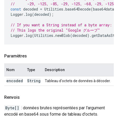
//      -29, -125, -85, -29, -125, -68, -29, -125, 
const
decoded
=
Utilities
.
base64Decode
(
base64data
)
Logger
.
log
(
decoded
);
// If you want a String instead of a byte array:
// This logs the original "Google グループ"
Logger
.
log
(
Utilities
.
newBlob
(
decoded
).
getDataAsStr
Paramètres
Nom
Type
Description
encoded
String
Tableau d'octets de données à décoder.
Renvois
Byte[]
: données brutes représentées par l'argument
encodé en base64 sous forme de tableau d'octets.