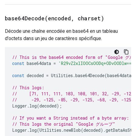
base64Decode(
encoded
,
charset)
Décode une chaîne encodée en base64 en un tableau
d'octets dans un jeu de caractères spécifique.
// This is the base64 encoded form of "Google グ
const
base64data
=
'R29vZ2xlIOOCsOODq+ODvOODlw=='
const
decoded
=
Utilities
.
base64Decode
(
base64data
,
// This logs:
//     [71, 111, 111, 103, 108, 101, 32, -29, -126,
//      -29, -125, -85, -29, -125, -68, -29, -125, 
Logger
.
log
(
decoded
);
// If you want a String instead of a byte array:
// This logs the original "Google グループ"
Logger
.
log
(
Utilities
.
newBlob
(
decoded
).
getDataAsStr