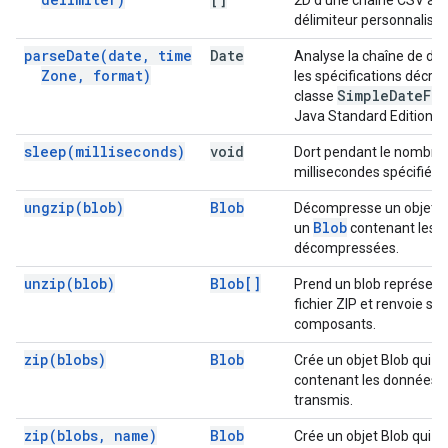
2D d'une chaîne CSV à l'
délimiteur personnalisé.
parse
Date(
date
,
time
Date
Analyse la chaîne de dat
Zone
,
format)
les spécifications décrit
Simple
Date
For
classe
Java Standard Edition.
sleep(
milliseconds)
void
Dort pendant le nombre
millisecondes spécifié.
ungzip(
blob)
Blob
B
Décompresse un objet
Blob
un
contenant les 
décompressées.
unzip(
blob)
Blob[]
Prend un blob représent
fichier ZIP et renvoie ses
composants.
zip(
blobs)
Blob
Crée un objet Blob qui es
contenant les données d
transmis.
zip(
blobs
,
name)
Blob
Crée un objet Blob qui es