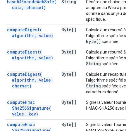
base64EncodeWebSafe(
String
Génère une chaîne enco
data
,
charset)
adaptée au Web à partir 
donnée dans un jeu de c
spécifique.
compute
Digest(
Byte[]
Calculez un résumé à l'a
algorithm
,
value)
l'algorithme spécifié sur 
Byte[]
spécifiée.
compute
Digest(
Byte[]
Calculez un résumé à l'a
algorithm
,
value)
l'algorithme spécifié sur 
String
spécifiée.
compute
Digest(
Byte[]
Calculez un récapitulatif 
algorithm
,
value
,
l'algorithme spécifié sur 
charset)
String
spécifiée avec l
caractères donné.
compute
Hmac
Byte[]
Signe la valeur fournie à 
Sha256Signature(
HMAC-SHA256 avec la cl
value
,
key)
compute
Hmac
Byte[]
Signe la valeur fournie à 
Sha256Signature(
HMAC-SHA256 avec la cl