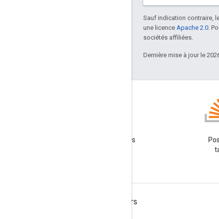
Sauf indication contraire, 
une licence
Apache 2.0
. P
sociétés affiliées.
Dernière mise à jour le 202
Blog
Lire le blog des développeurs
Pos
Google Workspace
t
Google Workspace for Developers
Présentation de la plate-forme