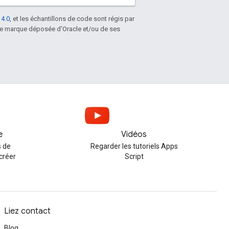
 4.0
, et les échantillons de code sont régis par
une marque déposée d'Oracle et/ou de ses
e
Vidéos
 de
Regarder les tutoriels Apps
créer
Script
Liez contact
Blog