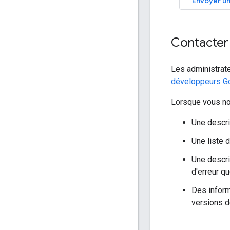
Envoyer un
Contacter
Les administra
développeurs G
Lorsque vous nou
Une descri
Une liste 
Une descri
d'erreur q
Des inform
versions de