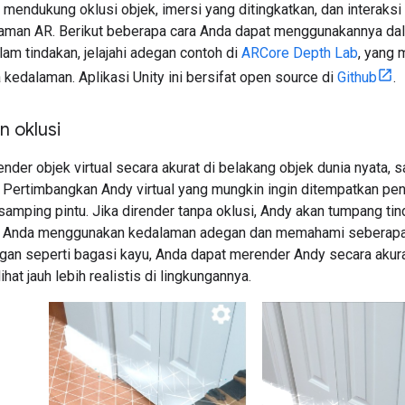
mendukung oklusi objek, imersi yang ditingkatkan, dan interaks
aman AR. Berikut beberapa cara Anda dapat menggunakannya dala
am tindakan, jelajahi adegan contoh di
ARCore Depth Lab
, yang 
edalaman. Aplikasi Unity ini bersifat open source di
Github
.
 oklusi
ender objek virtual secara akurat di belakang objek dunia nyata,
. Pertimbangkan Andy virtual yang mungkin ingin ditempatkan p
 samping pintu. Jika dirender tanpa oklusi, Andy akan tumpang tin
ka Anda menggunakan kedalaman adegan dan memahami seberapa ja
ngan seperti bagasi kayu, Anda dapat merender Andy secara akur
hat jauh lebih realistis di lingkungannya.