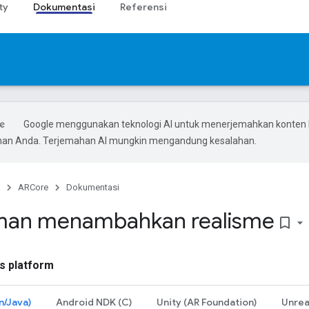
ty
Dokumentasi
Referensi
Google menggunakan teknologi AI untuk menerjemahkan konten 
ihan Anda. Terjemahan AI mungkin mengandung kesalahan.
ARCore
Dokumentasi
man menambahkan realisme
bookmark_border
s platform
n/Java)
Android NDK (C)
Unity (AR Foundation)
Unrea