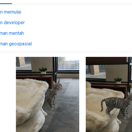
n memulai
n developer
man mentah
man geospasial