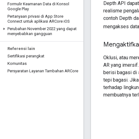
Depth API dapat 
Formulir Keamanan Data di Konsol
Google Play
realisme pengal
Pertanyaan privasi di App Store
contoh Depth dal
Connect untuk aplikasi ARCore i
OS
mengakses data k
Perubahan November 2022 yang dapat
menyebabkan gangguan
Mengaktifkan
Referensi lain
Sertifikasi perangkat
Oklusi, atau mer
Komunitas
AR yang imersif
Persyaratan Layanan Tambahan ARCore
berisi bagasi di
tepi bagasi. Ji
terhadap lingku
membuatnya terli