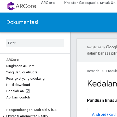
ARCore
Kreator Geospasial untuk Uni
ARCore
Dokumentasi
dalam bahasa pil
ARCore
Ringkasan ARCore
Beranda
Produk
Yang Baru di ARCore
Perangkat yang didukung
Kedala
Hasil download
Codelab AR
Aplikasi contoh
Panduan khusu
Pengembangan Android & i
OS
Android (Kotli
Ekstensi Augmented Reality