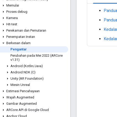
Memulai
Pandua
Proses debug
Kamera
Pandua
Hit-test
Kedala
Perekaman dan Pemutaran
Penempatan Instan
Kedala
Berkesan dalam
Pengantar
Perubahan pada Mei 2022 (ARCore
v1
.
31)
Android (Kotlin
/
Java)
Android NDK (C)
Unity (AR Foundation)
Mesin Unreal
Estimasi Pencahayaan
Wajah Augmented
Gambar Augmented
ARCore API di Google Cloud
Anchor Cloud