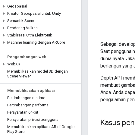
Geospasial
Kreator Geospasial untuk Unity
Semantik Scene
Rendering Vulkan
Stabilisasi Citra Elektronik
Machine learning dengan ARCore
Sebagai develope
Saat pengguna me
Pengembangan web
dunia nyata. Jik
Web
XR
berlengan yang 
Memublikasikan model 3D dengan
Scene Viewer
Depth API memba
membuat gambar 
Memublikasikan aplikasi
Anda. Anda dapa
Pertimbangan runtime
pengalaman peng
Pertimbangan performa
Persyaratan 64-bit
Persyaratan privasi pengguna
Kasus pen
Memublikasikan aplikasi AR di Google
Play Store