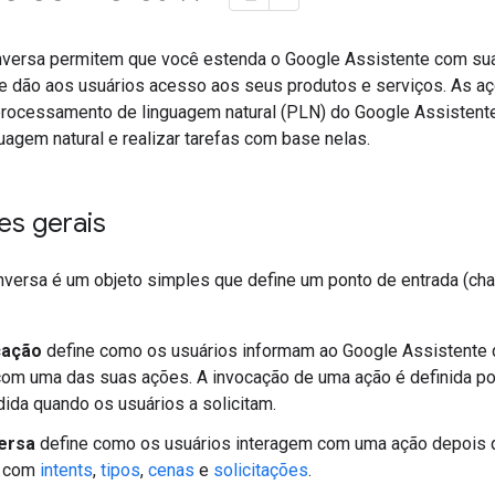
versa permitem que você estenda o Google Assistente com suas
e dão aos usuários acesso aos seus produtos e serviços. As 
ocessamento de linguagem natural (PLN) do Google Assistente
uagem natural e realizar tarefas com base nelas.
es gerais
versa é um objeto simples que define um ponto de entrada (c
cação
define como os usuários informam ao Google Assistente 
om uma das suas ações. A invocação de uma ação é definida p
ida quando os usuários a solicitam.
ersa
define como os usuários interagem com uma ação depois qu
s com
intents
,
tipos
,
cenas
e
solicitações
.