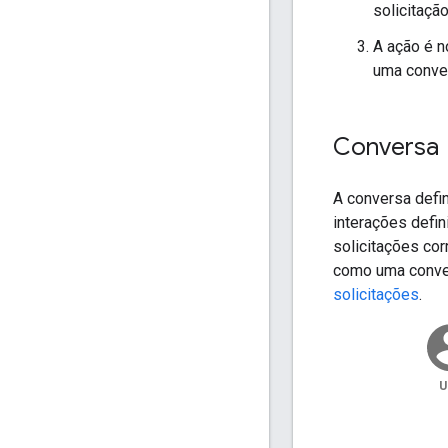
solicitaçã
A ação é n
uma conver
Conversa
A conversa defi
interações defin
solicitações cor
como uma conver
solicitações
.