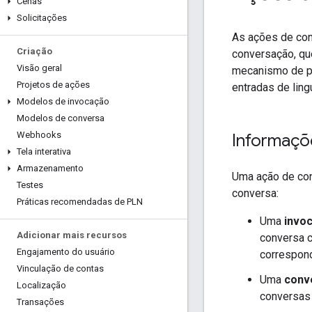
Cenas
Solicitações
As ações de con
Criação
conversação, qu
Visão geral
mecanismo de pr
Projetos de ações
entradas de ling
Modelos de invocação
Modelos de conversa
Webhooks
Informaçõ
Tela interativa
Armazenamento
Uma ação de con
Testes
conversa:
Práticas recomendadas de PLN
Uma
invo
Adicionar mais recursos
conversa c
Engajamento do usuário
correspond
Vinculação de contas
Uma
conv
Localização
conversa
Transações