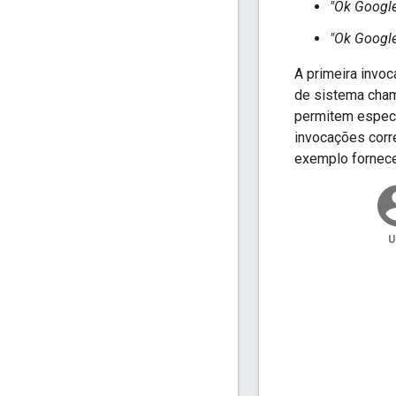
"Ok Google
"Ok Google
A primeira invo
de sistema ch
permitem especif
invocações corr
exemplo fornece