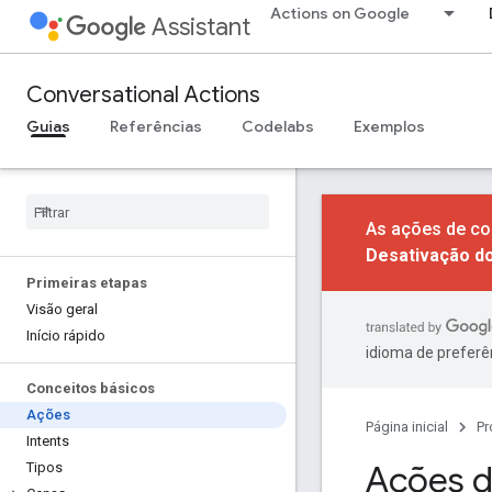
Actions on Google
Assistant
Conversational Actions
Guias
Referências
Codelabs
Exemplos
As ações de co
Desativação d
Primeiras etapas
Visão geral
Início rápido
idioma de preferê
Conceitos básicos
Ações
Página inicial
Pr
Intents
Ações d
Tipos